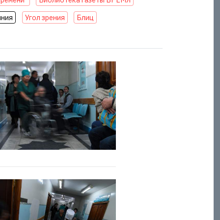
иния
Угол зрения
Блиц