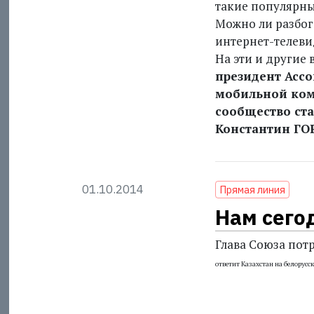
такие популярные
Можно ли разбог
интернет-телеви
На эти и другие 
президент Ассо
мобильной комм
сообщество ста
Константин Г
01.10.2014
Прямая линия
Нам сегод
Глава Cоюза пот
ответит Казахстан
на белорусс