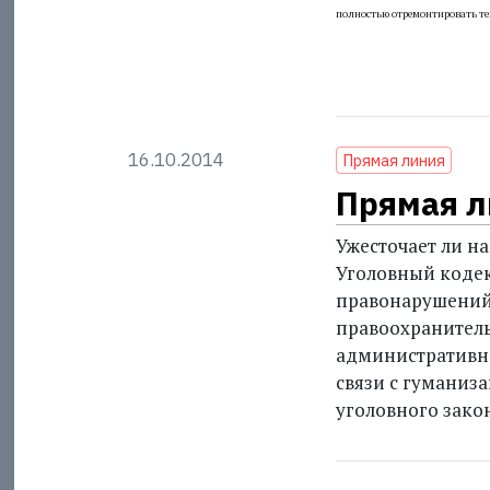
полностью отремонтировать те
16.10.2014
Прямая линия
Прямая л
Ужесточает ли н
Уголовный кодек
правонарушений
правоохранитель
административн
связи с гуманиз
уголовного зако