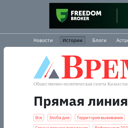
Новости
Истории
Блоги
Астр
Прямая линия
Все
Злоба дня
Территория выживания
Страна легкого поведения
Референдум 20