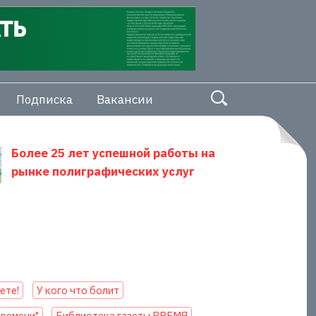
Подписка
Вакансии
Более 25 лет успешной работы на
рынке полиграфических услуг
аете!
У кого что болит
Времени"
Библиотека газеты ВРЕМЯ