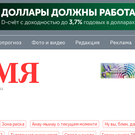
опрогноз
Фото и видео
Редакция
Реклама
Зона риска
Анау-мынау о текущем моменте
Ну вы, блин, д
22
Тулегенная инженерия
Спорт и около
Герои нашего "