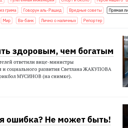
ез грима
Говорун аль-Рашид
Вредные советы
Прямая л
Мир
Ва-банк
Лично о наличных
Репортер
ть здоровым, чем богатым
телей ответили вице-министры
я и социального развития Светлана ЖАКУПОВА
ерикбол МУСИНОВ (на снимке).
я ошибка? Не может быть!