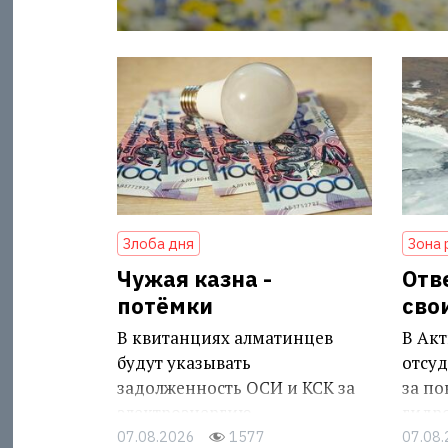
Злоба дня
Зона 
Чужая казна -
Отв
потёмки
сво
В квитанциях алматинцев
В Акт
будут указывать
отсуд
задолженность ОСИ и КСК за
за п
электроэнергию
гидр
07.08.2026
1577
07.08