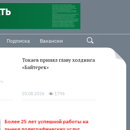
Подписка
Вакансии
Токаев принял главу холдинга
«Байтерек»
су
05.08.2026
1796
Более 25 лет успешной работы на
рынке полиграфических услуг