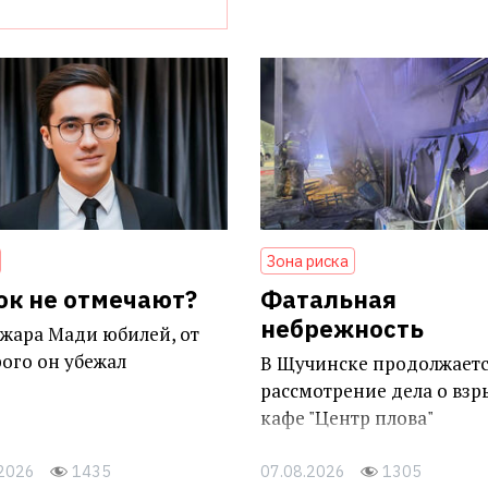
Зона риска
ок не отмечают?
Фатальная
небрежность
жара Мади юбилей, от
ого он убежал
В Щучинске продолжает
рассмотрение дела о взр
кафе "Центр плова"
.2026
1435
07.08.2026
1305