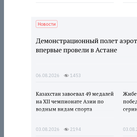
Новости
Демонстрационный полет аэрот
впервые провели в Астане
06.08.2026
1453
Казахстан завоевал 49 медалей
Жибек
на XII чемпионате Азии по
побе
водным видам спорта
сери
03.08.2026
2194
03.08