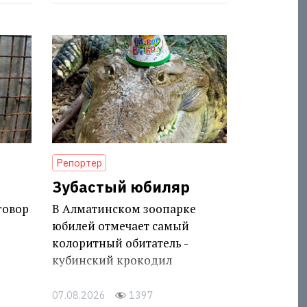
Репортер
Зубастый юбиляр
говор
В Алматинском зоопарке
юбилей отмечает самый
колоритный обитатель -
кубинский крокодил
07.08.2026
1397