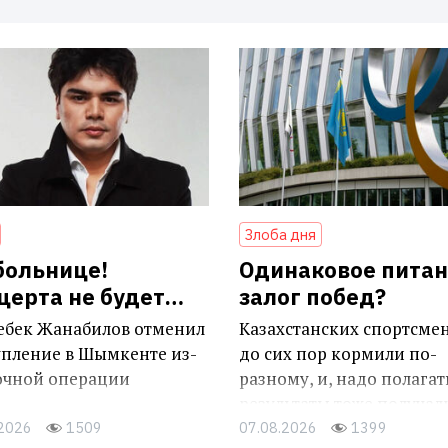
Злоба дня
 больнице!
Одинаковое питан
церта не будет…
залог побед?
ебек Жанабилов отменил
Казахстанских спортсме
упление в Шымкенте из-
до сих пор кормили по-
рочной операции
разному, и, надо полагат
результаты тоже получал
разными
.2026
1509
07.08.2026
1399