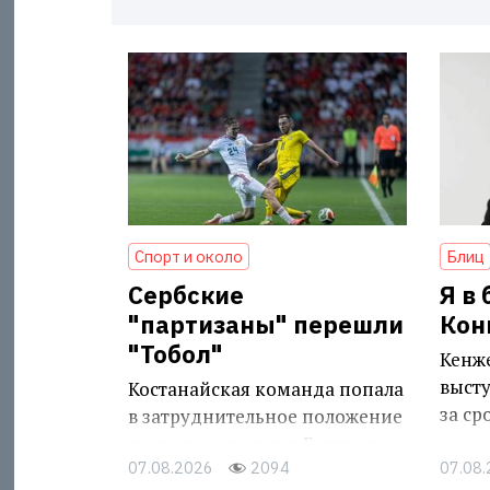
Спорт и около
Блиц
Сербские
Я в
"партизаны" перешли
Кон
"Тобол"
Кенж
выст
Костанайская команда попала
за с
в затруднительное положение
после поражения в Белграде
07.08.2026
2094
07.08