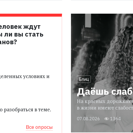
человек ждут
ы ли вы стать
анов?
еделенных условиях и
Блиц
Даёшь слаб
На красных дорожках о
в жизни имеют слабос
о разобраться в теме.
07.08.2026
1364
Все опросы