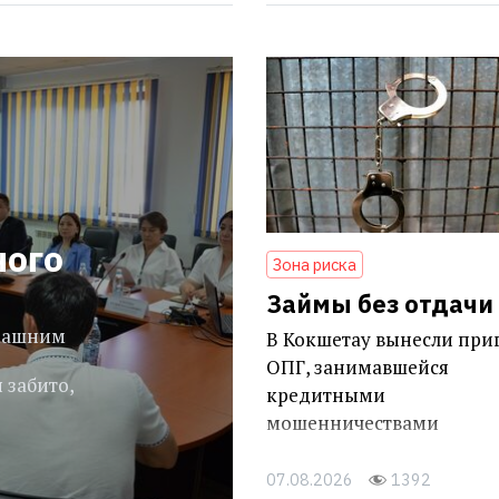
ного
Зона риска
Займы без отдачи
омашним
В Кокшетау вынесли при
ОПГ, занимавшейся
 забито,
кредитными
мошенничествами
07.08.2026
1392