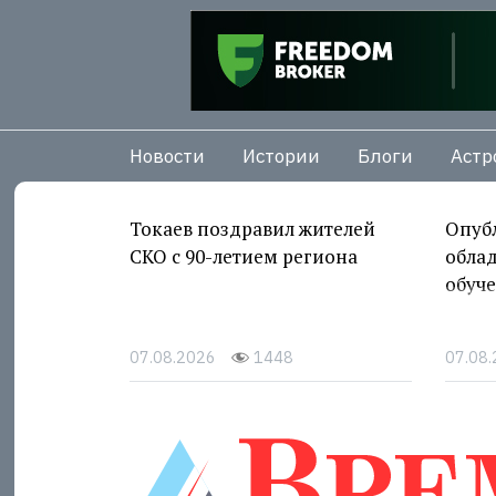
Новости
Истории
Блоги
Астр
Токаев поздравил жителей
Опуб
СКО с 90-летием региона
облад
обуче
07.08.2026
1448
07.08