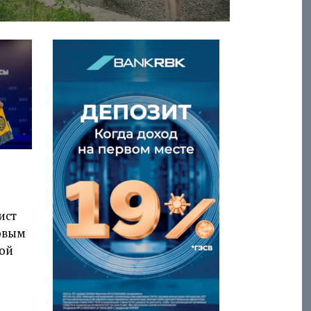
ист
овым
ой