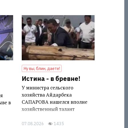
Ну вы, блин, даете!
Истина - в бревне!
У министра сельского
хозяйства Айдарбека
ся
САПАРОВА нашелся вполне
ыве в
хозяйственный талант
07.08.2026
1435