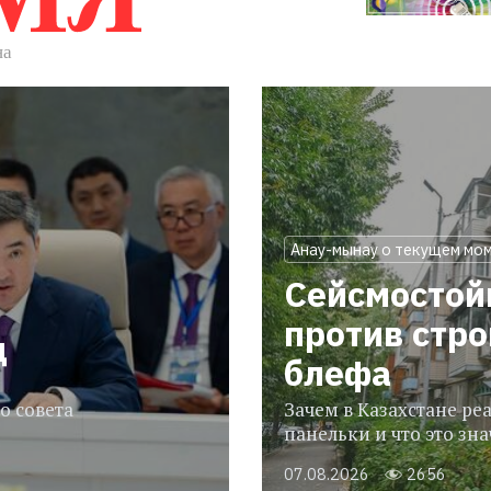
Анау-мынау о текущем мо
Сейсмостой
против стр
ц
блефа
о совета
Зачем в Казахстане р
панельки и что это зн
07.08.2026
2656