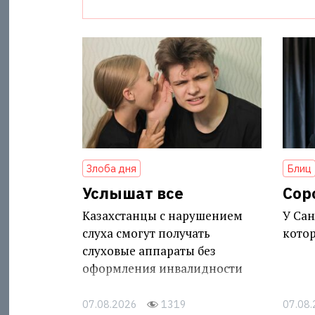
Злоба дня
Блиц
Услышат все
Сор
Казахстанцы с нарушением
У Сан
слуха смогут получать
котор
слуховые аппараты без
оформления инвалидности
07.08.2026
1319
07.08