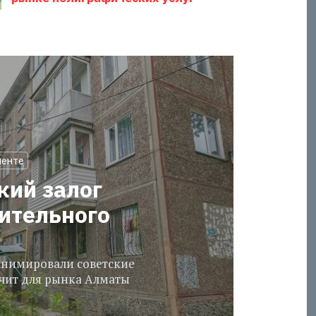
менте
кий залог
оительного
еанимировали советские
ачит для рынка Алматы