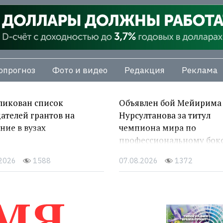
опрогноз
Фото и видео
Редакция
Реклама
ликован список
Объявлен бой Мейирима
ателей грантов на
Нурсултанова за титул
ние в вузах
чемпиона мира по
профессиональному бок
.2026
1588
07.08.2026
1372