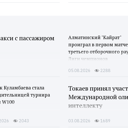
акси с пассажиром
Алматинский "Кайрат"
проиграл в первом матче
третьего отборочного ра
Лиги чемпионов
05.08.2026
2288
Токаев принял учас
 Куламбаева стала
дительницей турнира
Международной оли
и W100
интеллекту
.2026
2043
03.08.2026
1689