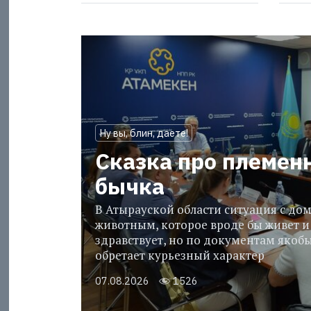
Ну вы, блин, даете!
Сказка про племен
бычка
В Атырауской области ситуация с д
животным, которое вроде бы живет и
здравствует, но по документам якобы
обретает курьезный характер
07.08.2026
1526