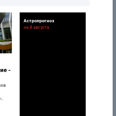
Астропрогноз
на 8 августа
ие -
нов
ь,
ись