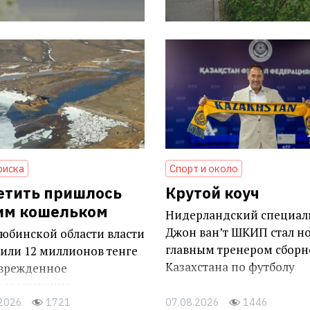
риска
Спорт и около
етить пришлось
Крутой коуч
им кошельком
Нидерландский специал
Джон ван’т ШКИП стал н
юбинской области власти
главным тренером сборн
или 12 миллионов тенге
Казахстана по футболу
оврежденное
осооружение
.2026
1721
07.08.2026
1446