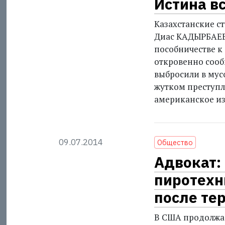
Истина в
Казахстанские с
Диас КАДЫРБАЕВ 
пособничестве к
откровенно сооб
выбросили в мус
жутком преступ
американское из
09.07.2014
Общество
Адвокат:
пиротехн
после тер
В США продолжае