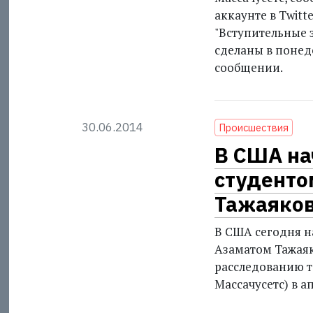
аккаунте в Twitte
"Вступительные 
сделаны в понеде
сообщении.
30.06.2014
Проиcшествия
В США на
студенто
Тажаяко
В США сегодня н
Азаматом Тажая
расследованию т
Массачусетс) в а