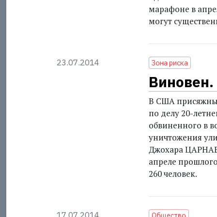
марафоне в апрел
могут существен
23.07.2014
Зона риска
Виновен.
В США присяжные
по делу 20-летн
обвиненного в в
уничтожения ули
Джохара ЦАРНАЕ
апреле прошлого 
260 человек.
17.07.2014
Общество