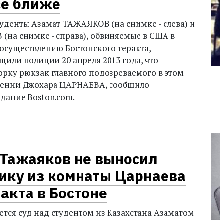
сё ближе
туденты Азамат ТАЖАЯКОВ (на снимке - слева) и
(на снимке - справа), обвиняемые в США в
 осуществлению Бостонского теракта,
щили полиции 20 апреля 2013 года, что
орку рюкзак главного подозреваемого в этом
лении Джохара ЦАРНАЕВА, сообщило
дание Boston.com.
 Тажаяков не выносил
ику из комнаты Царнаева
акта в Бостоне
тся суд над студентом из Казахстана Азаматом