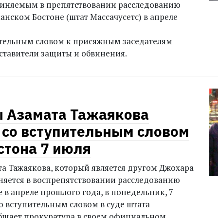
виняемым в препятствовании расследованию
анском Бостоне (штат Массачусетс) в апреле
ительным словом к присяжным заседателям
ставители защиты и обвинения.
 Азамата Тажаякова
 со вступительным словом
стона 7 июля
а Тажаякова, который является другом Джохара
няется в воспрепятствовании расследованию
е в апреле прошлого года, в понедельник, 7
о вступительным словом в суде штата
общает прокуратура в своем официальном