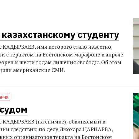
 казахстанскому студенту
с КАДЫРБАЕВ, имя которого стало известно
язи с терактом на Бостонском марафоне в апреле
оворен к шести годам лишения свободы. Об этом
бщили американские СМИ.
ания
 судом
с КАДЫРБАЕВ (на снимке), обвиняемый в
нии следствию по делу Джохара ЦАРНАЕВА,
жных организаторов теракта на Бостонском