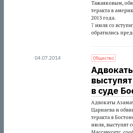
Тажаяковым, об
теракта в америк
2013 года.
7 июля со вступ
обратились пред
04.07.2014
Общество
Адвокаты
выступят
в суде Бо
Адвокаты Азамат
Царнаева и обви
теракта в Бостон
июля, выступят с
Массачусетс, со