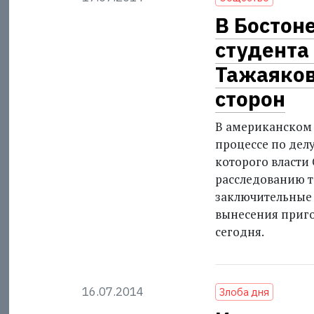
В Бостоне
студента
Тажаяков
сторон
В американском 
процессе по делу
которого власти
расследованию т
заключительные 
вынесения приго
сегодня.
16.07.2014
Злоба дня