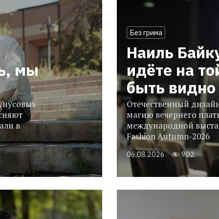
Без грима
Наиль Байк
ь, мы
идёте на то
быть видно 
гунусовых
Отечественный дизайн
сняют
магию вечернего плать
али в
международной выстав
Fashion Autumn-2026
06.08.2026
902