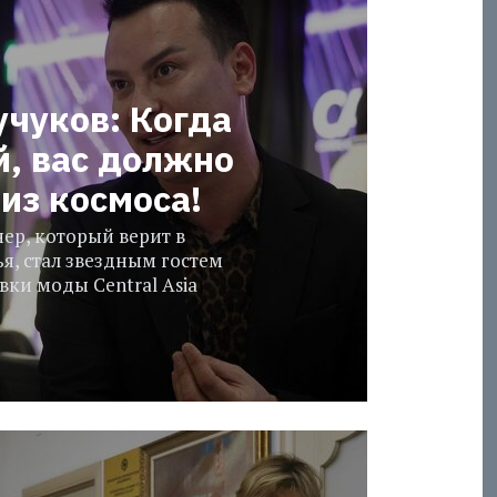
учуков: Когда
й, вас должно
из космоса!
ер, который верит в
я, стал звездным гостем
ки моды Central Asia