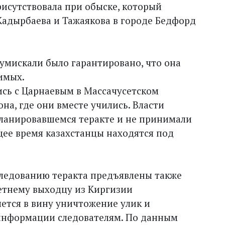
рисутствовала при обыске, который
Кадырбаева и Тажаякова в городе Бедфорд
Кумискали было гарантировано, что она
имых.
сь с Царнаевым в Массачусетском
на, где они вместе учились. Власти
 планировавшемся теракте и не принимали
ящее время казахстанцы находятся под
ледованию теракта предъявлены также
летнему выходцу из Киргизии
ется в вину уничтожение улик и
информации следователям. По данным