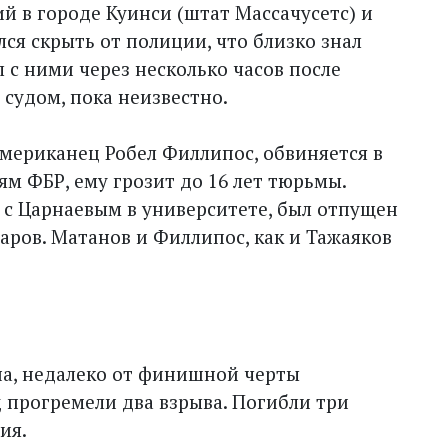
й в городе Куинси (штат Массачусетс) и
ся скрыть от полиции, что близко знал
 с ними через несколько часов после
 судом, пока неизвестно.
американец Робел Филлипос, обвиняется в
м ФБР, ему грозит до 16 лет тюрьмы.
с Царнаевым в университете, был отпущен
ларов. Матанов и Филлипос, как и Тажаяков
она, недалеко от финишной черты
д прогремели два взрыва. Погибли три
ия.