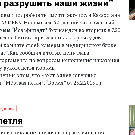
л разрушить наши жизни”
новые подробности смерти экс-посла Казахстана
а АЛИЕВА. Напомним, 52-летний заключенный
ьмы “Йозефштадт” был найден во вторник в 7.20
ся на бинтах, привязанных к крючку для
й комнате своей камеры в медицинском блоке
т”.Как сообщил в тот же день глава
партамента по вопросам исполнения наказания
у руководства тюрьмы
нений в том, что Рахат Алиев совершил
 “Мёртвая петля”, “Время” от 25.2.2015 г.).
ведения
петля
лиева никак не повлияет на расследование