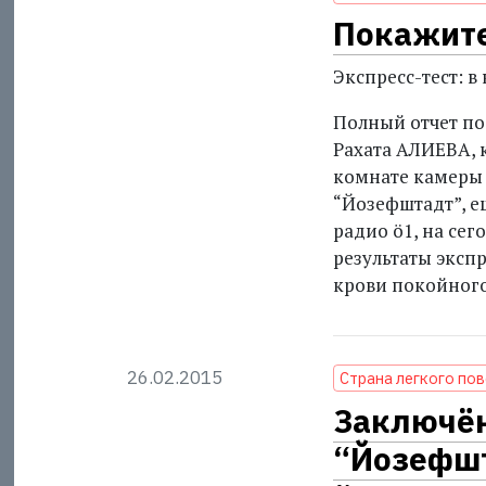
Покажите
Экспресс-тест: 
Полный отчет по
Рахата АЛИЕВА, 
комнате камеры
“Йозефштадт”, е
радио ö1, на се
результаты эксп
крови покойного
26.02.2015
Страна легкого по
Заключё
“Йозефшт