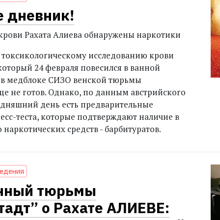
 дневник!
в крови Рахата Алиева обнаружены наркотики
 токсикологическому исследованию крови
который 24 февраля повесился в ванной
 в медблоке СИЗО венской тюрьмы
ще не готов. Однако, по данным австрийского
годняшний день есть предварительные
ресс-теста, которые подтверждают наличие в
 наркотических средств - барбитуратов.
ведения
нный тюрьмы
адт” о Рахате АЛИЕВЕ: