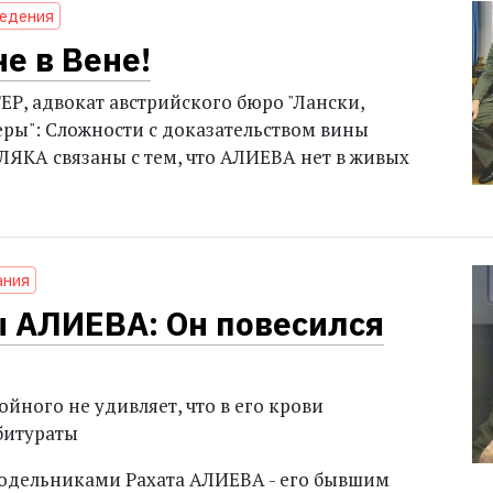
ведения
не в Вене!
, адвокат австрийского бюро "Лански,
еры": Сложности с доказательством вины
КА связаны с тем, что АЛИЕВА нет в живых
ания
 АЛИЕВА: Он повесился
йного не удивляет, что в его крови
битураты
подельниками Рахата АЛИЕВА - его бывшим