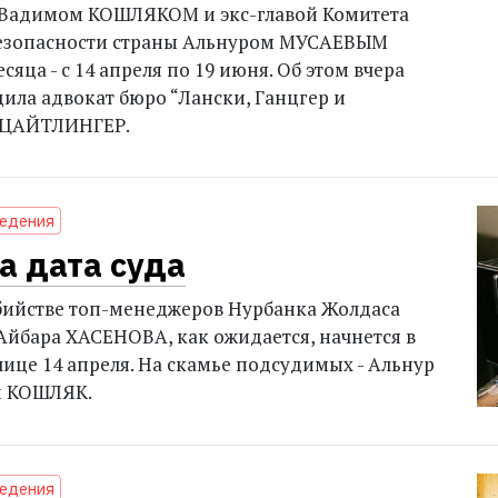
 Вадимом КОШЛЯКОМ и экс-главой Комитета
езопас­ности страны Альнуром МУСАЕВЫМ
сяца - с 14 апреля по 19 июня. Об этом вчера
ила адвокат бюро “Лански, Ганцгер и
 ЦАЙТЛИНГЕР.
ведения
а дата суда
убийстве топ-менеджеров Нурбанка Жолдаса
бара ХАСЕНОВА, как ожидается, начнется в
лице 14 апреля. На скамье подсудимых - Альнур
м КОШЛЯК.
ведения