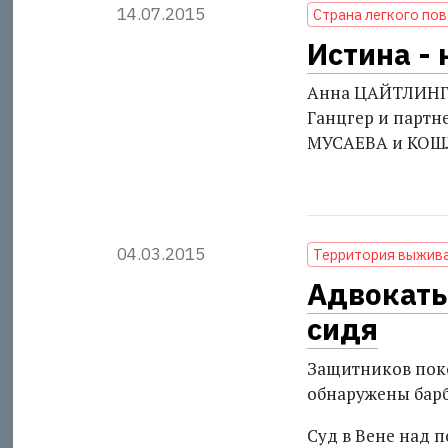
14.07.2015
Страна легкого по
Истина - 
Анна ЦАЙТЛИНГЕР
Ганцгер и партн
МУСАЕВА и КОШЛЯ
04.03.2015
Территория выжив
Адвокаты
сидя
Защитников поко
обнаружены бар
Суд в Вене над 