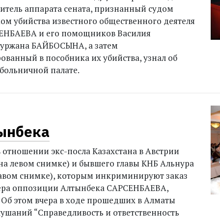
тель аппарата сената, признанный судом
ком убийства известного общественного деятеля
ЕНБАЕВА и его помощников Василия
уржана БАЙБОСЫНА, а затем
ванный в пособника их убийства, узнал об
 больничной палате.
ынбека
в отношении экс-посла Казахстана в Австрии
на левом снимке) и бывшего главы КНБ Альнура
авом снимке), которым инкриминируют заказ
дера оппозиции Алтынбека САРСЕНБАЕВА,
 Об этом вчера в ходе прошедших в Алматы
ушаний “Справедливость и ответственность