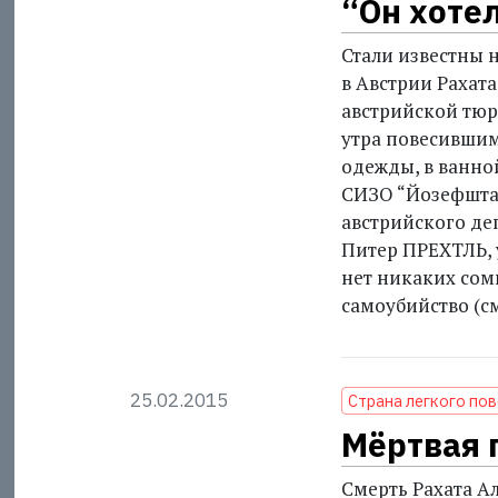
“Он хоте
Стали известны 
в Австрии Рахат
австрийской тюр
утра повесившим
одежды, в ванно
СИЗО “Йозефштад
австрийского де
Питер ПРЕХТЛЬ, 
нет никаких сом
самоубийство (см.
25.02.2015
Страна легкого по
Мёртвая 
Смерть Рахата А