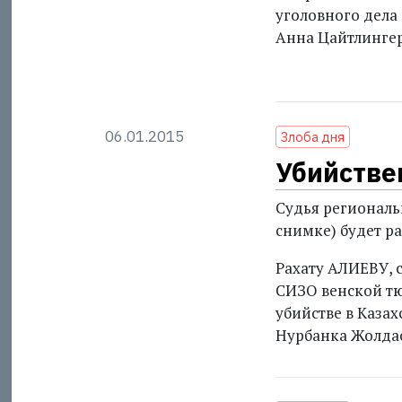
уголовного дела
Анна Цайтлинге
06.01.2015
Злоба дня
Убийстве
Судья регио­нал
снимке) будет р
Рахату АЛИЕВУ, 
СИЗО венской т
убийстве в Казах
Нурбанка Жолда