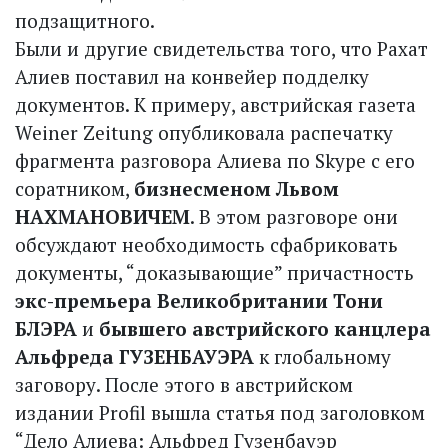
подзащитного.
Были и другие свидетельства того, что Рахат
Алиев поставил на конвейер подделку
документов. К примеру, австрийская газета
Weiner Zeitung опубликовала распечатку
фрагмента разговора Алиева по Skype с его
соратником,
бизнесменом Львом
НАХМАНОВИЧЕМ
. В этом разговоре они
обсуждают необходимость сфабриковать
документы, “доказывающие” причастность
экс-премьера Великобритании Тони
БЛЭРА
и
бывшего австрийского канцлера
Альфреда ГУЗЕНБАУЭРА
к глобальному
заговору. После этого в австрийском
издании Profil вышла статья под заголовком
“Дело Алиева: Альфред Гузенбауэр