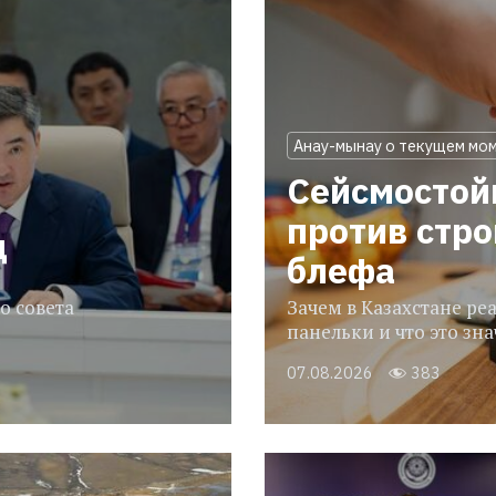
Анау-мынау о текущем мо
Сейсмостой
против стр
ц
блефа
о совета
Зачем в Казахстане р
панельки и что это зн
07.08.2026
383