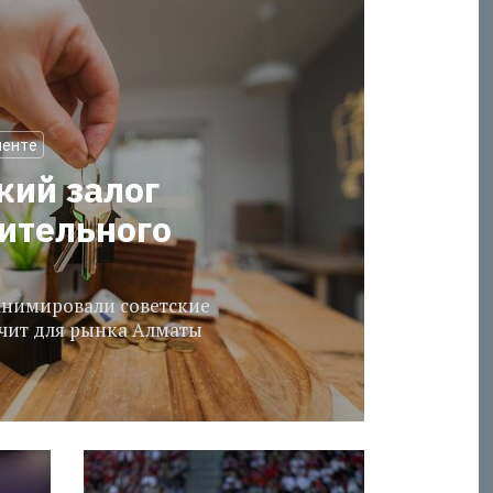
менте
кий залог
оительного
еанимировали советские
ачит для рынка Алматы