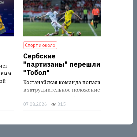
Спорт и около
Сербские
"партизаны" перешли
ист
"Тобол"
овым
ой
Костанайская команда попала
в затруднительное положение
после поражения в Белграде
07.08.2026
315