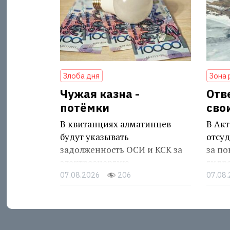
Злоба дня
Зона 
Чужая казна -
Отв
потёмки
сво
В квитанциях алматинцев
В Акт
будут указывать
отсуд
задолженность ОСИ и КСК за
за п
электроэнергию
гидр
07.08.2026
206
07.08