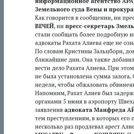
информационное агентство APA 
Земельного суда Вены и прокура
Как говорится в сообщении, ни пре
ВЕЧЕЙ
, ни
пресс-секретарь Змел
стали сообщать более подробную и
адвокаты Рахата Алиева еще не оз
По словам Кристины Зальцборн, до
ближайшие дни. Она также добавила
вести дело Рахата Алиева. При этом
не была установлена сумма залога. 
недели, чтобы обжаловать обвинен
Напомним, Рахат Алиев был задер
органами 5 июня в аэропорту Швеха
заявления
адвоката Манфреда А
тем преступлениям, в которых его
несколько раз продлевал арест Али