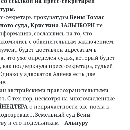
со ссылкой на пресс-секретарей
туры.
сс-секретарь прокуратуры
Вены Томас
ьного суда, Кристина ЗАЛЬЦБОРН
не
нформацию, сославшись на то, что
накомились с обвинительным заключением.
кумент будет доставлен адресатам в
, что уже определен судья, который будет
, как подчеркнула пресс-секретарь, судьей
Однако у адвокатов Алиева есть две
ие.
жан австрийскими правоохранительными
т. С тех пор, несмотря на многочисленные
ЙНЕДТЕРА
о непричастности экс-посла к
 подозревают, Земельный суд Вены
еву и его подельникам –
Альнуру