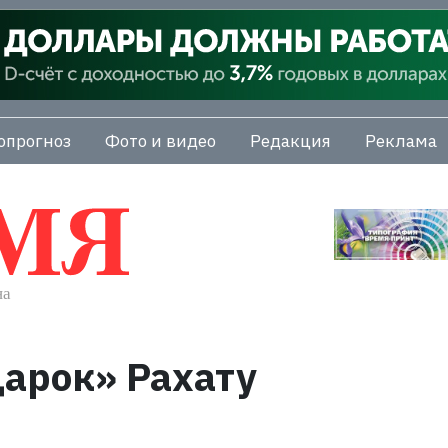
опрогноз
Фото и видео
Редакция
Реклама
арок» Рахату