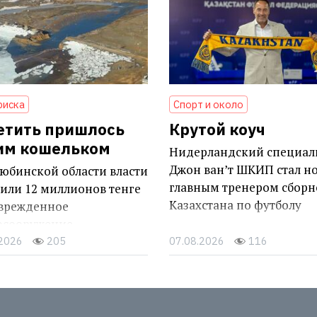
риска
Спорт и около
етить пришлось
Крутой коуч
им кошельком
Нидерландский специал
Джон ван’т ШКИП стал н
юбинской области власти
главным тренером сборн
или 12 миллионов тенге
Казахстана по футболу
оврежденное
осооружение
.2026
205
07.08.2026
116