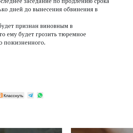
оследнее заседание по продлению срока
ько дней до вынесения обвинения в
 будет признан виновным в
то ему будет грозить тюремное
до пожизненного.
Класснуть