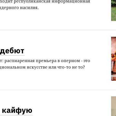
роходит республиканская информационная
ндерного насилия.
 дебют
: распиаренная премьера в оперном - это
циональном искусстве или что-то не то?
и кайфую