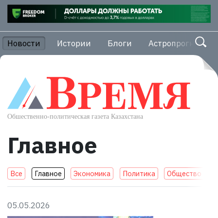
Новости
Истории
Блоги
Астропрогноз
Главное
Все
Главное
Экономика
Политика
Общество
П
05.05.2026