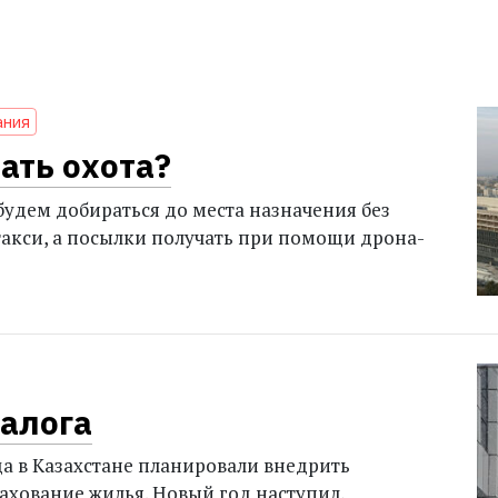
ания
ать охота?
будем добираться до места назначения без
отакси, а посылки получать при помощи дрона-
налога
да в Казахстане планировали внедрить
рахование жилья. Новый год наступил,