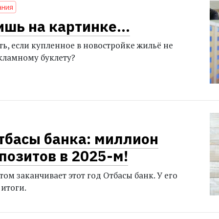
ания
ишь на картинке…
ть, если купленное в новостройке жильё не
екламному буклету?
тбасы банка: миллион
позитов в 2025-м!
том заканчивает этот год Отбасы банк. У его
 итоги.