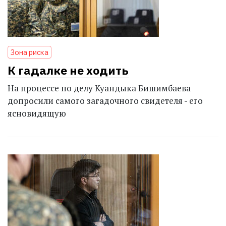
Зона риска
К гадалке не ходить
На процессе по делу Куандыка Бишимбаева
допросили самого загадочного свидетеля - его
ясновидящую