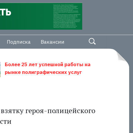
Подписка
Вакансии
Более 25 лет успешной работы на
рынке полиграфических услуг
 взятку героя-полицейского
ости