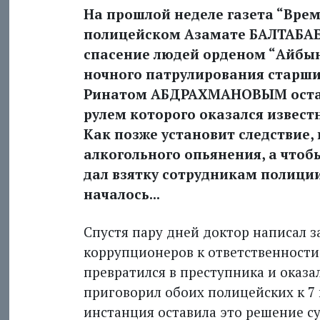
На прошлой неделе газета “Врем
полицейском Азамате БАЛТАБАЕВ
спасение людей орденом “Айбын”
ночного патрулирования старши
Ринатом АБДРАХМАНОВЫМ остано
рулем которого оказался извес
Как позже установит следствие,
алкогольного опьянения, а чтобы
дал взятку сотрудникам полиции 
началось...
Спустя пару дней доктор написал з
коррупционеров к ответственности.
превратился в преступника и оказа
приговорил обоих полицейских к 7
инстанция оставила это решение су