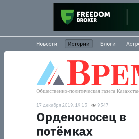
Новости
Истории
Блоги
Астр
17 декабря 2019, 19:15
9547
Орденоносец в
потёмках