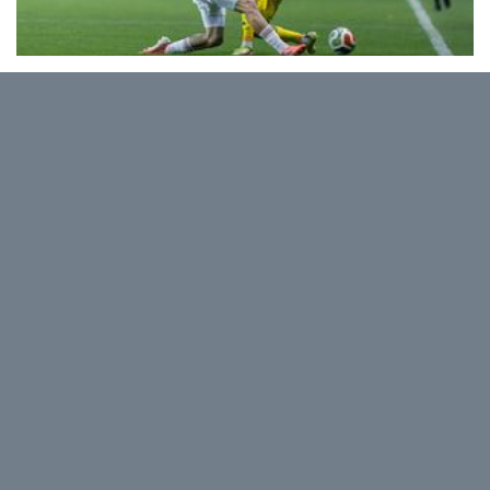
Спорт и около
Сербские "партизаны" перешли
"Тобол"
Костанайская команда попала в затруднительное
положение после поражения в Белграде
07.08.2026
1189
© ТОО «Издательство "Время"»
Используйте материалы
только с согласия
редакции и с активной ссылкой на источник