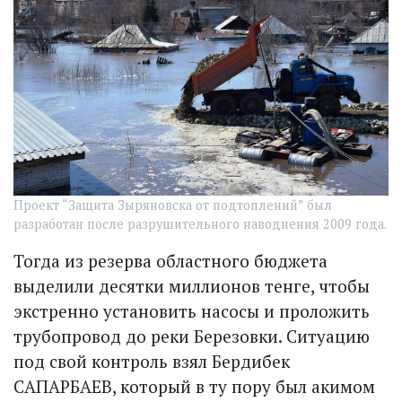
Проект “Защита Зыряновска от подтоплений” был
разработан после разрушительного наводнения 2009 года.
Тогда из резерва областного бюджета
выделили десятки миллионов тенге, чтобы
экстренно установить насосы и проложить
трубопровод до реки Березовки. Ситуацию
под свой контроль взял Бердибек
САПАРБАЕВ, который в ту пору был акимом