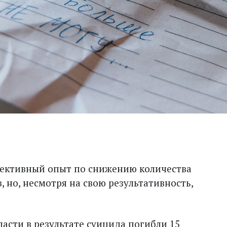
фективный опыт по снижению количества
, но, несмотря на свою результативность,
асти в результате суицида погибли 15