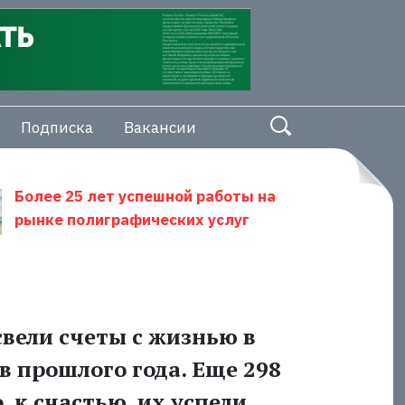
Подписка
Вакансии
Более 25 лет успешной работы на
рынке полиграфических услуг
свели счеты с жизнью в
в прошлого года. Еще 298
, к счастью, их успели