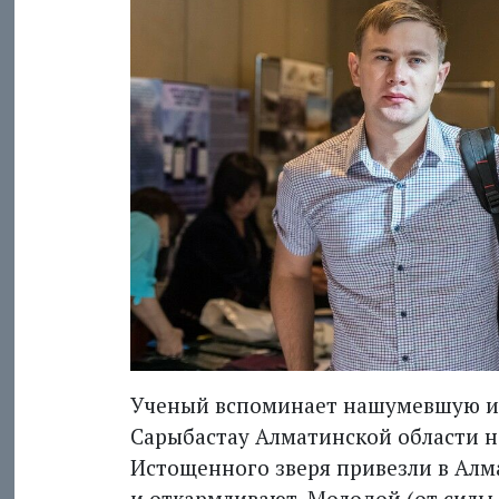
Ученый вспоминает нашумевшую ист
Сарыбастау Алматинской области на
Истощенного зверя привезли в Алма
и откармливают. Молодой (от силы 