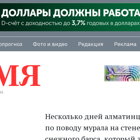
опрогноз
Фото и видео
Редакция
Реклама
Несколько дней алматинц
по поводу мурала на стен
снежного барса, который 