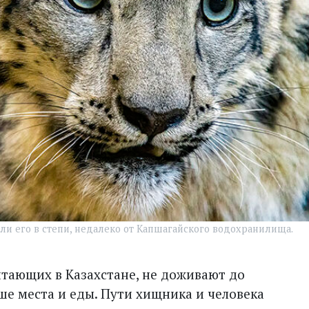
или его в степи, недалеко от Капшагайского водохранилища.
тающих в Казахстане, не доживают до
ьше места и еды. Пути хищника и человека