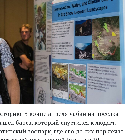
орию. В конце апреля чабан из поселка
шел барса, который спустился к людям.
тинский зоопарк, где его до сих пор лечат
два года), исхудавший (меньше 30