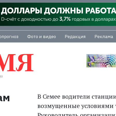
опрогноз
Фото и видео
Редакция
Реклама
ам
В Семее водители станци
возмущенные условиями тр
Руководитель организаци