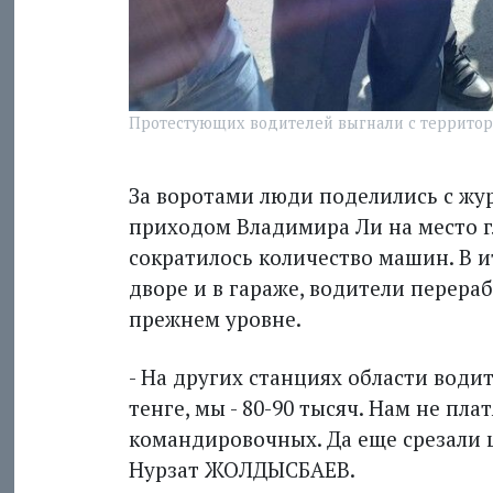
Протестующих водителей выгнали с территор
За воротами люди поделились с жу
приходом Владимира Ли на место г
сократилось количество машин. В и
дворе и в гараже, водители перера
прежнем уровне.
- На других станциях области води
тенге, мы - 80-90 тысяч. Нам не пла
командировочных. Да еще срезали ш
Нурзат ЖОЛДЫСБАЕВ.