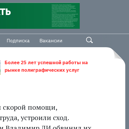
Подписка
Вакансии
Более 25 лет успешной работы на
рынке полиграфических услуг
и скорой помощи,
уда, устроили сход.
и Владимир ЛИ обвинил их