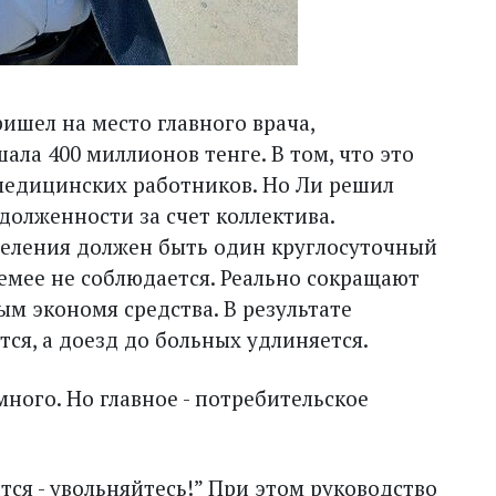
ишел на место главного врача,
ла 400 миллионов тенге. В том, что это
медицинских работников. Но Ли решил
долженности за счет коллектива.
селения должен быть один круг­лосуточный
емее не соблюдается. Реально сокращают
ым экономя средства. В результате
тся, а доезд до больных удлиняется.
ного. Но главное - потребительское
тся - увольняйтесь!” При этом руководство