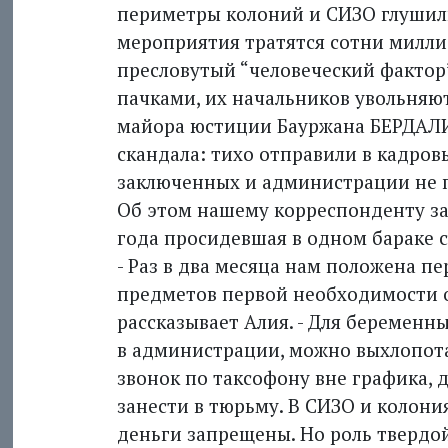
периметры колоний и СИЗО глушилк
мероприятия тратятся сотни миллио
пресловутый “человеческий фактор
пачками, их начальников увольняю
майора юстиции Бауржана БЕРДАЛИН
скандала: тихо отправили в кадров
заключенных и администрации не 
Об этом нашему корреспонденту за
года просидевшая в одном бараке 
- Раз в два месяца нам положена п
предметов первой необходимости о
рассказывает Алия. - Для беременных
в администрации, можно выхлопота
звонок по таксофону вне графика, д
занести в тюрьму. В СИЗО и колони
деньги запрещены. Но роль твердой