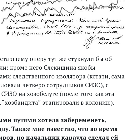
старшему оперу тут же стукнули бы об
или: кроме него Слекишина якобы
ми следственного изолятора (кстати, сама
силовали четверо сотрудников СИЗО), с
ИЗО на хозобслуге (после того как эта
, “хозбандита” этапировали в колонию).
ыми путями хотела забеременеть,
ду. Также мне известно, что во время
ров, но начальник караула сделал ей