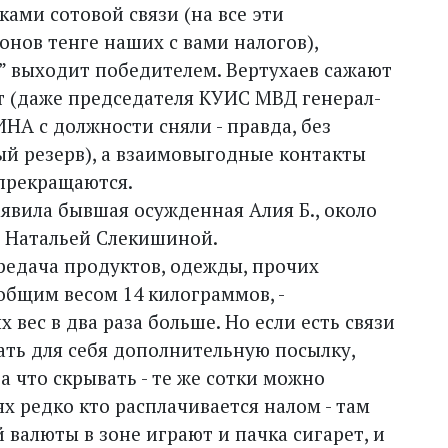
ами сотовой связи (на все эти
нов тенге наших с вами налогов),
” выходит победителем. Вертухаев сажают
т (даже председателя КУИС МВД генерал-
А с должности сняли - правда, без
ый резерв), а взаимовыгодные контакты
прекращаются.
явила бывшая осужденная Алия Б., около
с Натальей Слекишиной.
ередача продуктов, одежды, прочих
бщим весом 14 килограммов, -
 вес в два раза больше. Но если есть связи
ть для себя дополнительную посылку,
а что скрывать - те же сотки можно
ях редко кто расплачивается налом - там
 валюты в зоне играют и пачка сигарет, и