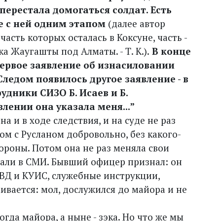
перестала домогаться солдат. Есть
е с ней одним этапом
(далее автор
асть которых осталась в Коксуне, часть -
а Жаугашты под Алматы. - Т. К.).
В конце
ервое заявление об изнасиловании
ледом появилось другое заявление - в
дники СИЗО Б. Исаев и Б.
лении она указала меня...”
 и в ходе следствия, и на суде не раз
сом с Русланом добровольно, без какого-
ороны. Потом она не раз меняла свои
сали в СМИ. Бывший офицер признал: он
ВД и КУИС, служебные инструкции,
аивается: мол, дослужился до майора и не
огда майора, а ныне - зэка. Но что же мы