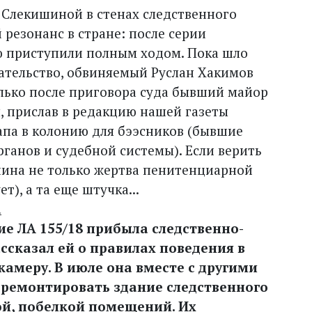
 Слекишиной в стенах следственного
резонанс в стране: после серии
ю приступили полным ходом. Пока шло
рательство, обвиняемый Руслан Хакимов
олько после приговора суда бывший майор
, прислав в редакцию нашей газеты
апа в колонию для бээсников (бывшие
ганов и судебной системы). Если верить
шина не только жертва пенитенциарной
т), а та еще штучка...
а
ие ЛА 155/18 прибыла следственно-
ссказал ей о правилах поведения в
камеру. В июле она вместе с другими
 ремонтировать здание следственного
ой, побелкой
помещений. Их