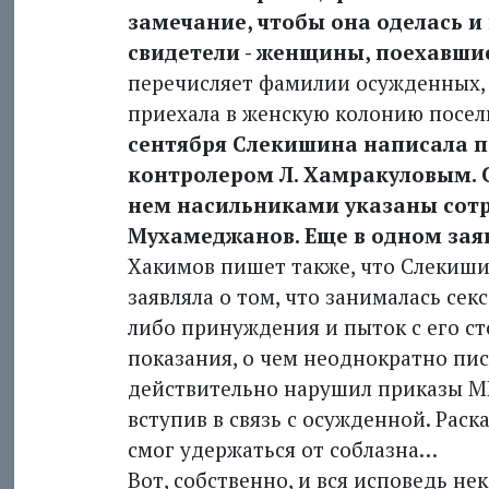
замечание, чтобы она оделась и 
свидетели - женщины, поехавши
перечисляет фамилии осуж­денных, ч
приехала в женскую колонию поселк
сентября Слекишина написала п
контролером Л. Хамракуловым. С
нем насильниками указаны сотру
Мухамеджанов. Еще в одном заяв
Хакимов пишет также, что Слекишина
заявляла о том, что занималась сек
либо принуждения и пыток с его ст
показания, о чем неоднократно пи
действительно нарушил приказы М
вступив в связь с осужденной. Раск
смог удержаться от соблазна…
Вот, собственно, и вся исповедь нек