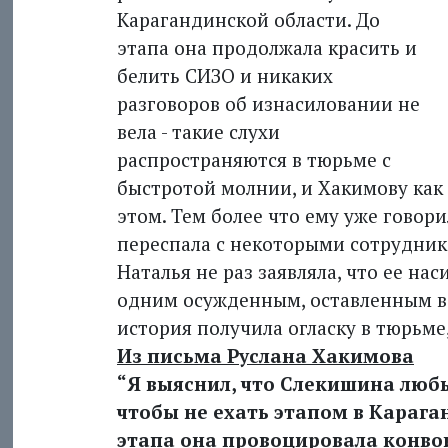
Карагандинской области. До
этапа она продолжала красить и
белить СИЗО и никаких
разговоров об изнасиловании не
вела - такие слухи
распространяются в тюрьме с
быстротой молнии, и Хакимову как 
этом. Тем более что ему уже говор
переспала с некоторыми сотрудника
Наталья не раз заявляла, что ее на
одним осужденным, оставленным в С
история получила огласку в тюрьме
Из письма Руслана Хакимова
“Я выяснил, что Слекишина люб
чтобы не ехать этапом в Караган
этапа она провоцировала конвои