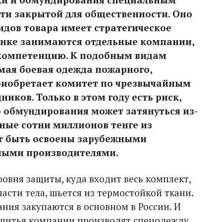
чти закрытой для общественности. Оно
видов товара имеет стратегическое
ынке занимаются отдельные компании,
компетенцию. К подобным видам
мая боевая одежда пожарного,
риобретает комитет по чрезвычайным
иков. Только в этом году есть риск,
 обмундирования может затянуться из-
ные сотни миллионов тенге из
т быть освоены зарубежными
ными производителями.
ровня защиты, куда входит весь комплект,
сти тела, шьется из термостойкой ткани.
ния закупаются в основном в России. И
шитья компании производят спец­одежду