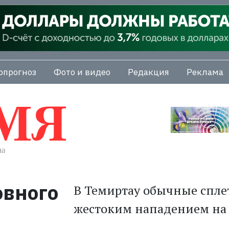
опрогноз
Фото и видео
Редакция
Реклама
овного
В Темиртау обычные спле
жестоким нападением на 