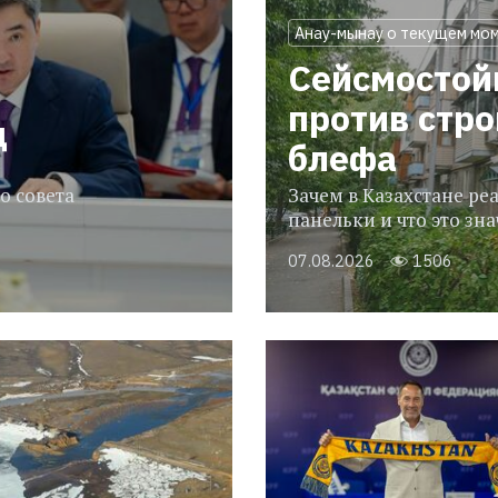
Анау-мынау о текущем мо
Сейсмостой
против стр
ц
блефа
о совета
Зачем в Казахстане р
панельки и что это зн
07.08.2026
1506