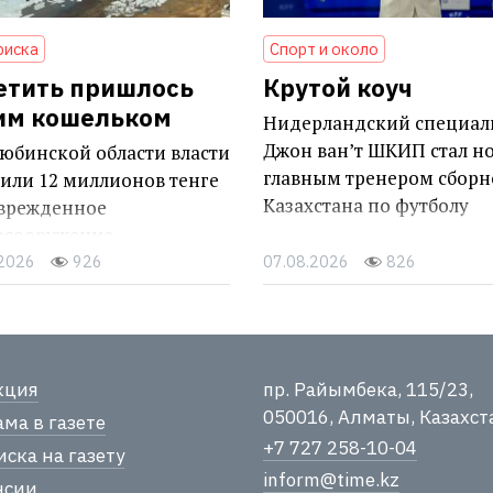
риска
Спорт и около
етить пришлось
Крутой коуч
им кошельком
Нидерландский специал
Джон ван’т ШКИП стал н
юбинской области власти
главным тренером сборн
или 12 миллионов тенге
Казахстана по футболу
оврежденное
осооружение
.2026
926
07.08.2026
826
кция
пр. Райымбека, 115/23,
050016, Алматы, Казахст
ма в газете
+7 727 258-10-04
ска на газету
inform@time.kz
нсии