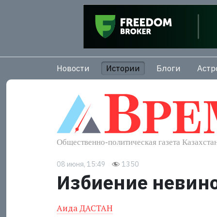
Новости
Истории
Блоги
Астр
08 июня, 15:49
1350
Избиение невин
Аида ДАСТАН