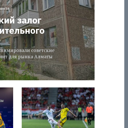
менте
кий залог
оительного
еанимировали советские
ачит для рынка Алматы