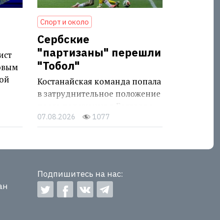
Спорт и около
Сербские
"партизаны" перешли
ист
"Тобол"
овым
ой
Костанайская команда попала
в затруднительное положение
после поражения в Белграде
07.08.2026
1077
Подпишитесь на нас:
ан