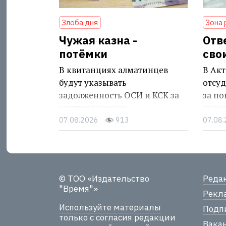
Злоба дня
Зона 
Чужая казна -
Отв
потёмки
сво
В квитанциях алматинцев
В Акт
будут указывать
отсуд
задолженность ОСИ и КСК за
за п
электроэнергию
гидр
07.08.2026
913
07.08
© ТОО «Издательство
Реда
"Время"»
Рекла
Используйте материалы
Подпи
только с согласия редакции
Вака