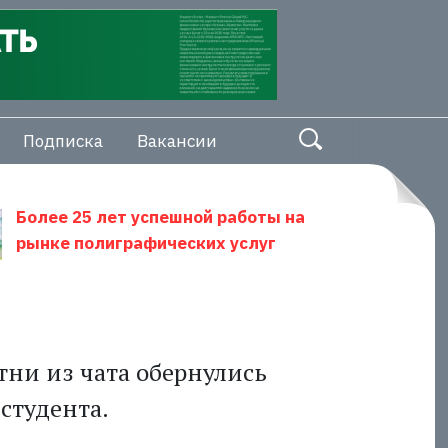
Подписка
Вакансии
Более 25 лет успешной работы на
рынке полиграфических услуг
тни из чата обернулись
студента.