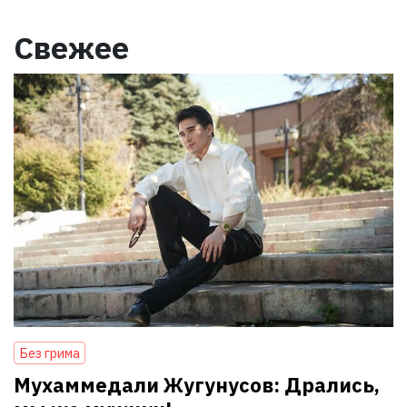
Свежее
Без грима
Мухаммедали Жугунусов: Дрались,