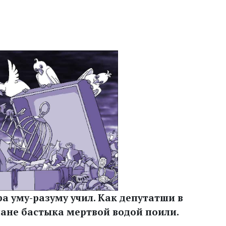
 уму-разуму учил. Как депутатши в
чане бастыка мертвой водой поили.