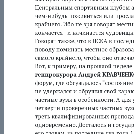
Центральным спортивным клубом а
чем-нибудь поживиться или прослав
крайнего. Ибо не зря говорят мест
кончается - и начинается чудовищ
Говорят также, что в ЦСКА в после
поводу поминать местное образован
самого крайнего, чтобы оно отвечало
Вот, к примеру, на прошлой недел
генпрокурора Андрей КРАВЧЕН
форум, где обсуждалось “состояние
не удержался и обрушил свой караю
частные вузы в особенности. А для
четверти проверенных частных вуз
треть квалифицированных преподав
одновременно. Досталось и госуда
его словам, за последние два года