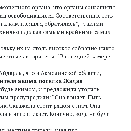
омоченного органа, что органы соцзащиты
иц освободившихся. Соответственно, есть
и к нам пришли, обратились”, - такими
хнично сделала самыми крайними самих
кольку их на столь высокое собрание никто
 местные авторитеты: “В соседней камере
 Айдарлы, что в Акмолинской области,
ителя акима поселка Жадая
нибудь акимом, и предложили утолить
тим предупредили: “Она воняет. Пить
ик. Скважина стоит рядом с ним. Она
да в него стекает. Конечно, вода не будет
л, местные жители, зная про