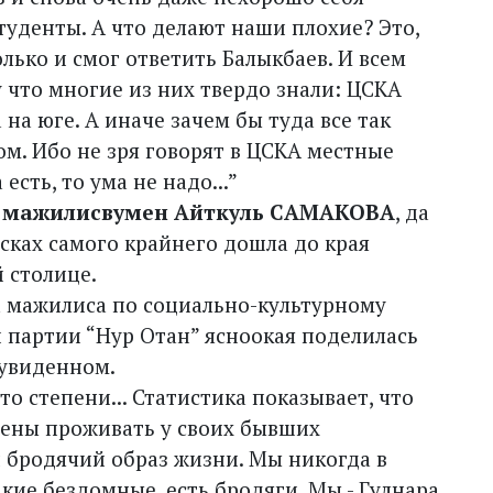
туденты. А что делают наши плохие? Это,
олько и смог ответить Балыкбаев. И всем
 что многие из них твердо знали: ЦСКА
 на юге. А иначе зачем бы туда все так
ом. Ибо не зря говорят в ЦСКА местные
 есть, то ума не надо...”
я
мажилисвумен Айткуль САМАКОВА
, да
исках самого крайнего дошла до края
 столице.
 мажилиса по социально-культурному
 партии “Нур Отан” ясноокая поделилась
увиденном.
то степени... Статистика показывает, что
дены проживать у своих бывших
 бродячий образ жизни. Мы никогда в
акие бездомные, есть бродяги. Мы - Гулнара