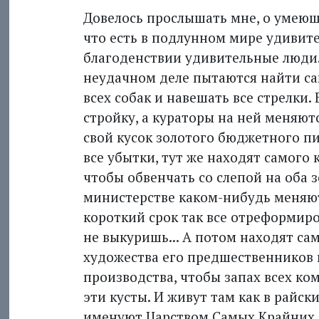
Довелось прослышать мне, о умеющ
что есть в подлунном мире удивите
благоденствии удивительные люди.
неудачном деле пытаются найти са
всех собак и навешать все стрелки
стройку, а кураторы на ней меняют
свой кусок золотого бюджетного пи
все убытки, тут же находят самого 
чтобы обвенчать со слепой на оба з
министерстве каком-нибудь меняют
короткий срок так все отреформиров
не выкуришь... А потом находят сам
художества его предшественников 
производства, чтобы запах всех кома
эти кусты. И живут там как в райск
именуют Царством Самых Крайних А