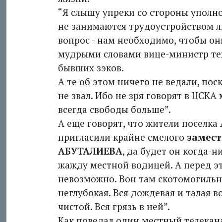
“Я слышу упреки со стороны уполн
не занимаются трудоустройством л
вопрос - нам необходимо, чтобы он
мудрыми словами вице-министр те
бывших зэков.
А те об этом ничего не ведали, пос
не звал. Ибо не зря говорят в ЦСКА
всегда свободы больше”.
А еще говорят, что жители поселка
пригласили крайне смелого
замест
АБУТАЛИЕВА
, да будет он когда-
жажду местной водицей. А перед э
невозможно. Вон там скотомогильн
неглубокая. Вся дождевая и талая во
чистой. Вся грязь в ней”.
Как поведал один местный телекана