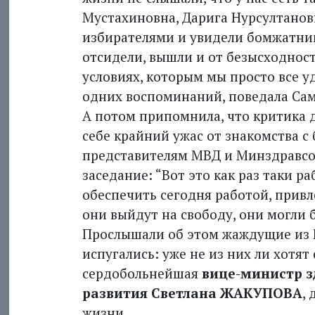
Мустахиновна, Дарига Нурсултановн
избирателями и увидели бомжатник
отсидели, вышли и от безысходност
условиях, которым мы просто все уд
одних воспоминаний, поведала Сам
А потом припомнила, что критика д
себе крайний ужас от знакомства с
представителям МВД и Минздравсо
заседание: “Вот это как раз таки р
обеспечить сегодня работой, привле
они выйдут на свободу, они могли 
Прослышали об этом жаждущие из 
испугались: уже не из них ли хотят
сердобольнейшая
вице-министр з
развития Светлана ЖАКУПОВА
,
жизни.