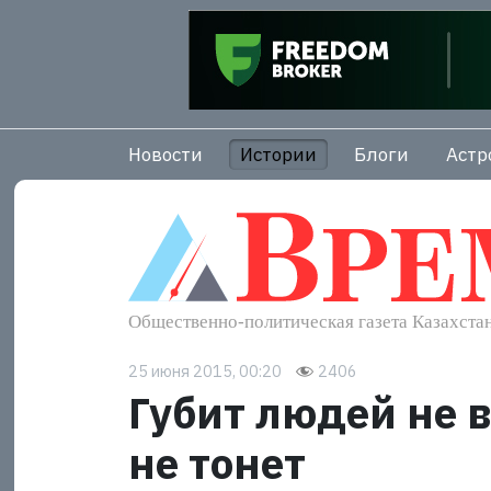
Новости
Истории
Блоги
Астр
25 июня 2015, 00:20
2406
Губит людей не во
не тонет