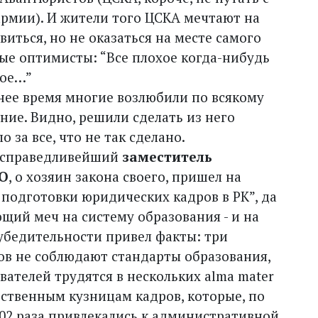
рмии). И жители того ЦСКА мечтают на
иться, но не оказаться на месте самого
ные оптимисты: “Все плохое когда-нибудь
ное…”
днее время многие возлюбили по всякому
ие. Видно, решили сделать из него
 за все, что не так сделано.
е справедливейший
заместитель
КО
, о хозяин закона своего, пришел на
 подготовки юридических кадров в РК”, да
щий меч на систему образования - и на
 убедительности привел факты: три
ов не соблюдают стандарты образования,
ателей трудятся в нескольких alma mater
рственным кузницам кадров, которые, по
 102 раза привлекались к административной