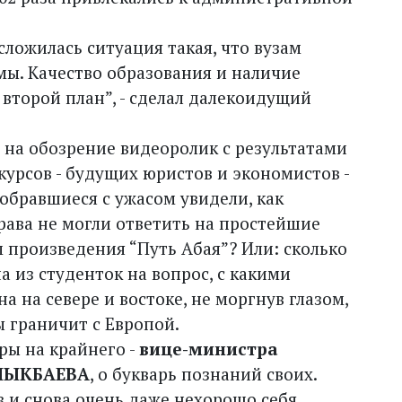
 сложилась ситуация такая, что вузам
мы. Качество образования и наличие
 второй план”, - сделал далекоидущий
 на обозрение видеоролик с результатами
курсов - будущих юристов и экономистов -
собравшиеся с ужасом увидели, как
рава не могли ответить на простейшие
м произведения “Путь Абая”? Или: сколько
а из студенток на вопрос, с какими
а на севере и востоке, не моргнув глазом,
ы граничит с Европой.
ры на крайнего -
вице-министра
АЛЫКБАЕВА
, о букварь познаний своих.
з и снова очень даже нехорошо себя