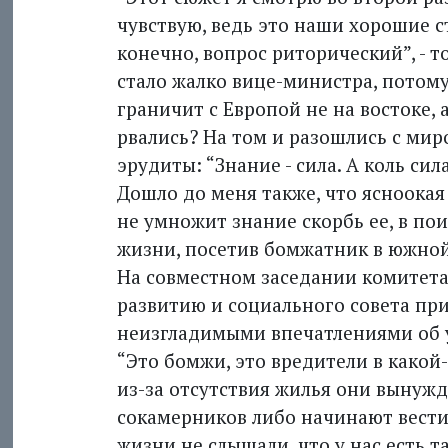
чувствую, ведь это наши хорошие с
конечно, вопрос риторический”, - т
стало жалко вице-министра, потому
граничит с Европой не на востоке, а
рвались? На том и разошлись с мир
эрудиты: “Знание - сила. А коль сила
Дошло до меня также, что ясноока
не умножит знание скорбь ее, в по
жизни, посетив бомжатник в южной
На совместном заседании комитета
развитию и социального совета при
неизгладимыми впечатлениями об 
“Это бомжи, это вредители в какой-
из-за отсутствия жилья они вынуж
сокамерников либо начинают вести
жизни не слышали, что у нас есть т