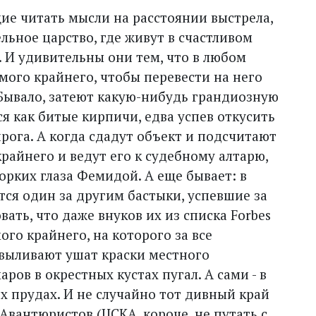
ие читать мысли на расстоянии выстрела,
льное царство, где живут в счастливом
 И удивительны они тем, что в любом
мого крайнего, чтобы перевести на него
. Бывало, затеют какую-нибудь грандиозную
ся как битые кирпичи, едва успев откусить
рога. А когда сдадут объект и подсчитают
крайнего и ведут его к судебному алтарю,
орких глаза Фемидой. А еще бывает: в
ся один за другим бастыки, успевшие за
ать, что даже внуков их из списка Forbes
ого крайнего, на которого за все
выливают ушат краски местного
ров в окрестных кустах пугал. А сами - в
их прудах. И не случайно тот дивный край
вантюристов (ЦСКА, короче, не путать с