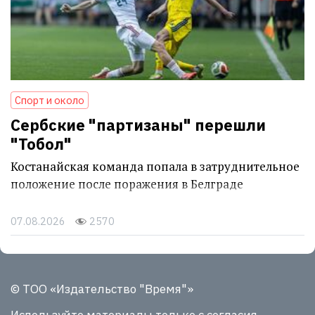
Спорт и около
Сербские "партизаны" перешли
"Тобол"
Костанайская команда попала в затруднительное
положение после поражения в Белграде
07.08.2026
2570
© ТОО «Издательство "Время"»
Используйте материалы
только с согласия