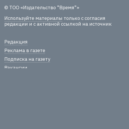
© ТОО «Издательство "Время"»
Используйте материалы
только с согласия
редакции и с активной ссылкой на источник
Редакция
Реклама в газете
Подписка на газету
Вакансии
пр. Райымбека, 115/23,
050016, Алматы, Казахстан
+7 727 258-10-04
inform@time.kz