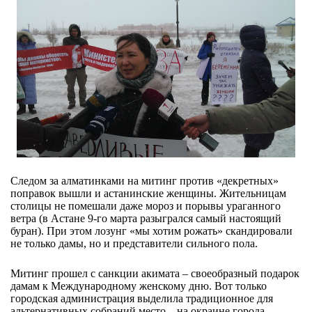
Следом за алматинками на митинг против «декретных»
поправок вышли и астанинские женщины. Жительницам
столицы не помешали даже мороз и порывы ураганного
ветра (в Астане 9-го марта разыгрался самый настоящий
буран). При этом лозунг «мы хотим рожать» скандировали
не только дамы, но и представители сильного пола.
Митинг прошел с санкции акимата – своеобразный подарок
дамам к Международному женскому дню. Вот только
городская администрация выделила традиционное для
альтернативных собраний место – на окраине города.