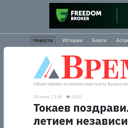
Новости
Истории
Блоги
Астр
04 июля, 13:46
2003
Токаев поздрави
летием независ