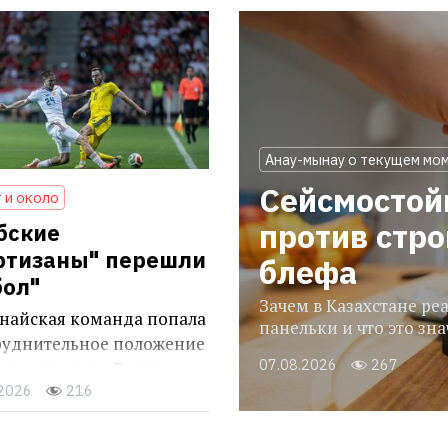
Анау-мынау о текущем мо
Сейсмостой
 и около
против стр
бские
ртизаны" перешли
блефа
бол"
Зачем в Казахстане р
анайская команда попала
панельки и что это зн
труднительное положение
07.08.2026
267
 поражения в Белграде
.2026
216