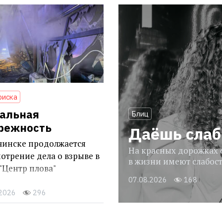
риска
альная
Блиц
режность
Даёшь слаб
чинске продолжается
На красных дорожках о
отрение дела о взрыве в
в жизни имеют слабос
"Центр плова"
07.08.2026
168
.2026
296