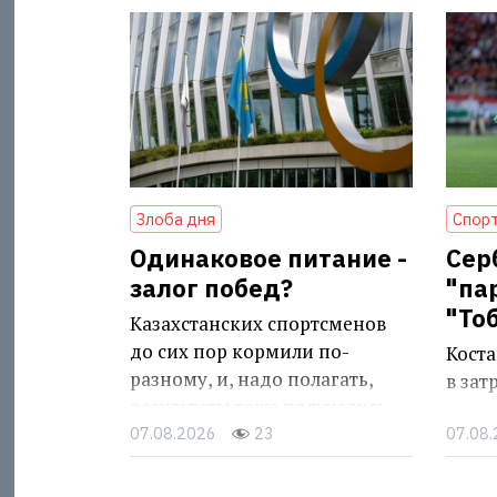
Злоба дня
Спорт
Одинаковое питание -
Сер
залог побед?
"па
"То
Казахстанских спортсменов
до сих пор кормили по-
Кост
разному, и, надо полагать,
в за
результаты тоже получались
после
разными
07.08.2026
23
07.08