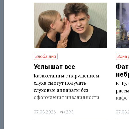
Злоба дня
Зона 
Услышат все
Фат
неб
Казахстанцы с нарушением
слуха смогут получать
В Щу
слуховые аппараты без
рассм
оформления инвалидности
кафе 
07.08.2026
293
07.08