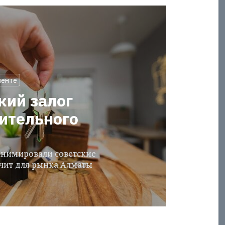
менте
кий залог
оительного
еанимировали советские
ачит для рынка Алматы