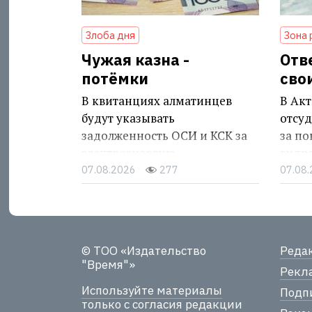
Злоба дня
Зона 
Чужая казна -
Отв
потёмки
сво
В квитанциях алматинцев
В Акт
будут указывать
отсуд
задолженность ОСИ и КСК за
за п
электроэнергию
гидр
07.08.2026
277
07.08
© ТОО «Издательство
Реда
"Время"»
Рекла
Используйте материалы
Подпи
только с согласия редакции