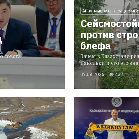
Анау-мынау о текущем мо
Сейсмостой
против стр
ц
блефа
о совета
Зачем в Казахстане р
панельки и что это зн
07.08.2026
437