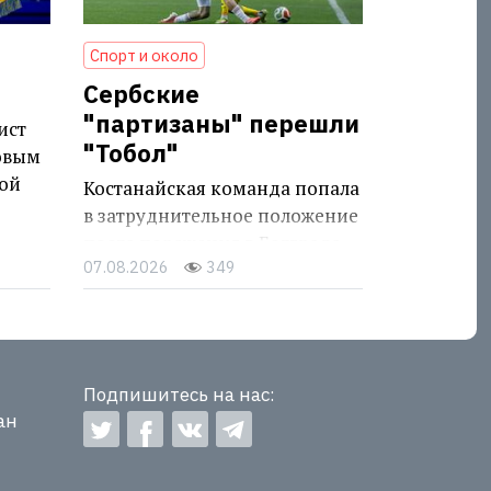
Спорт и около
Сербские
"партизаны" перешли
ист
"Тобол"
овым
ой
Костанайская команда попала
в затруднительное положение
после поражения в Белграде
07.08.2026
349
Подпишитесь на нас:
ан