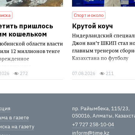
риска
Спорт и около
етить пришлось
Крутой коуч
им кошельком
Нидерландский специал
Джон ван’т ШКИП стал н
юбинской области власти
главным тренером сборн
или 12 миллионов тенге
Казахстана по футболу
оврежденное
осооружение
.2026
272
07.08.2026
211
кция
пр. Райымбека, 115/23,
050016, Алматы, Казахст
ма в газете
+7 727 258-10-04
ска на газету
inform@time.kz