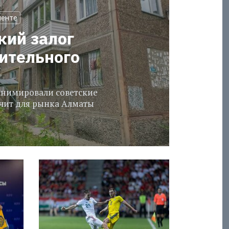
менте
кий залог
оительного
еанимировали советские
ачит для рынка Алматы