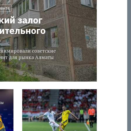
менте
кий залог
оительного
еанимировали советские
ачит для рынка Алматы