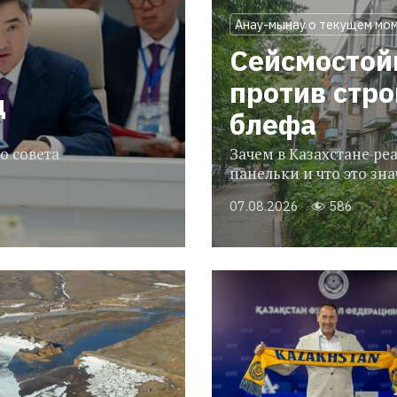
Анау-мынау о текущем мо
Сейсмостой
против стр
ц
блефа
о совета
Зачем в Казахстане р
панельки и что это зн
07.08.2026
586