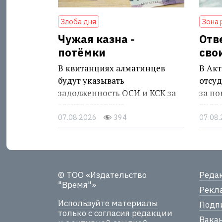
Злоба дня
Зона 
Чужая казна -
Отв
потёмки
сво
В квитанциях алматинцев
В Акт
будут указывать
отсуд
задолженность ОСИ и КСК за
за п
электроэнергию
гидр
07.08.2026
394
07.08
© ТОО «Издательство
Реда
"Время"»
Рекла
Используйте материалы
Подпи
только с согласия редакции
Вака