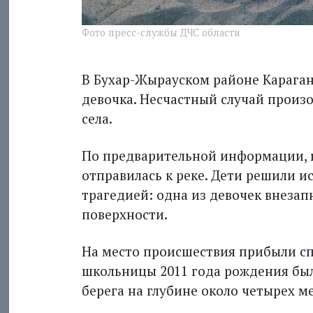
Фото пресс-службы ДЧС области
В Бухар-Жырауском районе Караган
девочка. Несчастный случай произ
села.
По предварительной информации, в
отправилась к реке. Дети решили и
трагедией: одна из девочек внезап
поверхности.
На место происшествия прибыли сп
школьницы 2011 года рождения был
берега на глубине около четырех м