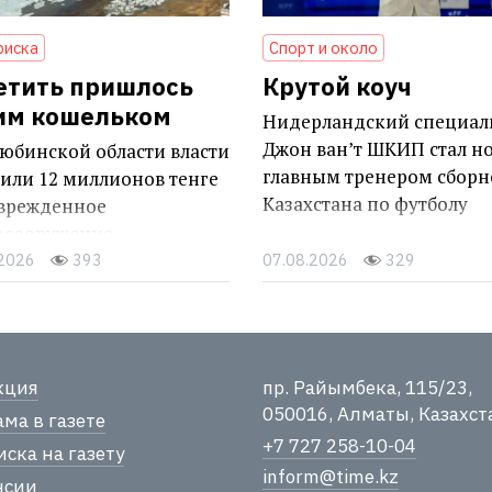
риска
Спорт и около
етить пришлось
Крутой коуч
им кошельком
Нидерландский специал
Джон ван’т ШКИП стал н
юбинской области власти
главным тренером сборн
или 12 миллионов тенге
Казахстана по футболу
оврежденное
осооружение
.2026
393
07.08.2026
329
кция
пр. Райымбека, 115/23,
050016, Алматы, Казахст
ма в газете
+7 727 258-10-04
ска на газету
inform@time.kz
нсии