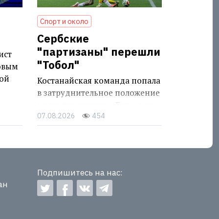
Спорт и около
Сербские
"партизаны" перешли
ист
"Тобол"
овым
ой
Костанайская команда попала
в затруднительное положение
после поражения в Белграде
07.08.2026
454
Подпишитесь на нас:
ан