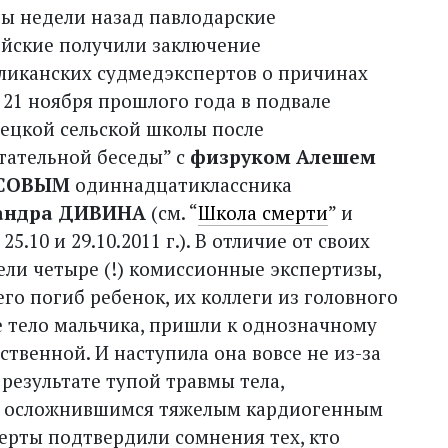
ы недели назад павлодарские
йские получили заключение
ликанских судмедэкспертов о причинах
 21 ноября прошлого года в подвале
ецкой сельской школы после
тательной беседы” с
физруком Алешем
СОВЫМ
одиннадцатиклассника
андра ДИВИНА
(см. “
Школа смерти
” и
 25.10 и 29.10.2011 г.). В отличие от своих
ели четыре (!) комиссионные экспертизы,
чего погиб ребенок, их коллеги из головного
е тело мальчика, пришли к однозначному
твенной. И наступила она вовсе не из-за
 результате тупой травмы тела,
, осложнившимся тяжелым кардиогенным
ерты подтвердили сомнения тех, кто