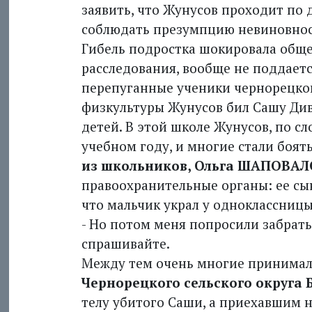
заявить, что Жунусов проходит по д
соблюдать презумпцию невиновнос
Гибель подростка шокировала общес
расследования, вообще не поддаетс
перепуганные ученики чернорецкой
физкультуры Жунусов бил Сашу Див
детей. В этой школе Жунусов, по с
учебном году, и многие стали боять
из школьников, Ольга ШАПОВА
правоохранительные органы: ее сын
что мальчик украл у одноклассниц
- Но потом меня попросили забрать за
спрашивайте.
Между тем очень многие принимали
Чернорецкого сельского округа
телу убитого Саши, а приехавшим 