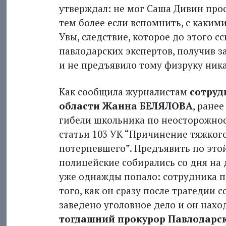
утверждал: не мог Саша Дивин прос
тем более если вспомнить, с каким
Увы, следствие, которое до этого 
павлодарских экспертов, получив з
и не предъявило тому физруку ник
Как сообщила журналистам
сотруд
области Жанна БЕЛЯЛОВА
, ране
гибели школьника по неосторожнос
статьи 103 УК “Причинение тяжког
потерпевшего”. Предъявить по это
полицейские собирались со дня на д
уже однажды попало: сотрудника п
того, как он сразу после трагедии 
заведено уголовное дело и он нахо
тогдашний прокурор Павлодар