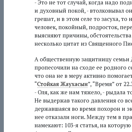
- Это не тот случай, когда надо п
и духовный покой, - втолковывал он
грешат, и в этом селе то засуха, то
человек, покойный, подросток, пере
выясняют причины, обстоятельства е
несколько цитат из Священного Писа
А общественную защитницу семьи 
пропесочили на сходе ее родного се
что она не в меру активно помогае
“
Стойкая Жаухасын
”, “Время” от 22.3
- Оля, как же нам тяжело, - рыдала
Не выдержав такого давления со вс
державшаяся во время похорон и экс
нее отказали ноги. Между тем в п
намекают: 103-я статья, на котору