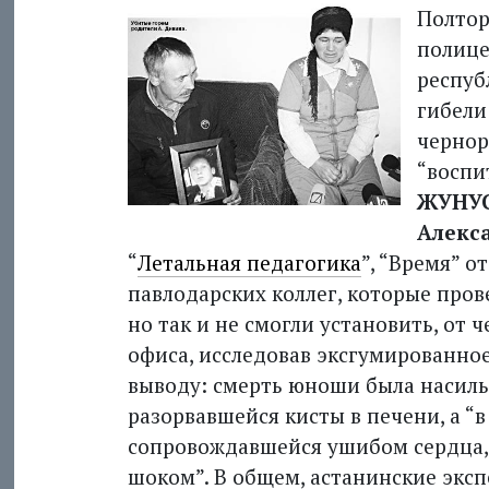
Полтор
полице
респуб
гибели
чернор
“воспи
ЖУНУ
Алекс
“
Летальная педагогика
”, “Время” от
павлодарских коллег, которые пров
но так и не смогли установить, от 
офиса, исследовав эксгумированно
выводу: смерть юноши была насильс
разорвавшейся кисты в печени, а “в
сопровождавшейся ушибом сердца
шоком”. В общем, астанинские эксп