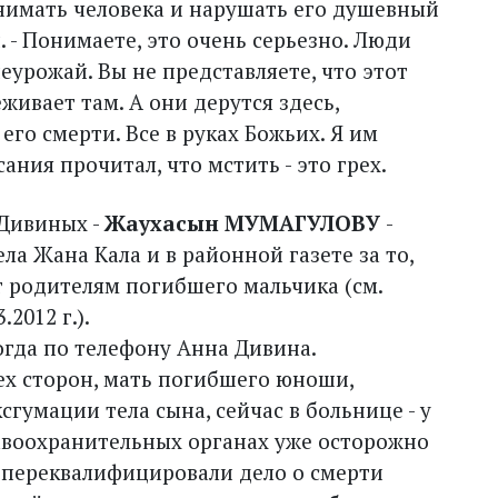
однимать человека и нарушать его душевный
. - Понимаете, это очень серьезно. Люди
 неурожай. Вы не представляете, что этот
живает там. А они дерутся здесь,
го смерти. Все в руках Божьих. Я им
ния прочитал, что мстить - это грех.
Дивиных -
Жаухасын МУМАГУЛОВУ
-
ла Жана Кала и в районной газете за то,
т родителям погибшего мальчика (см.
.2012 г.).
 тогда по телефону Анна Дивина.
ех сторон, мать погибшего юноши,
гумации тела сына, сейчас в больнице - у
равоохранительных органах уже осторожно
ю переквалифицировали дело о смерти