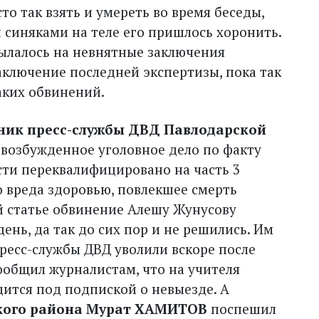
то так взять и умереть во время беседы,
и синяками на теле его пришлось хоронить.
ссылалось на невнятные заключения
аключение последней экспертизы, пока так
аких обвинений.
ник пресс-службы ДВД Павлодарской
е возбужденное уголовное дело по факту
ти переквалифицировано на часть 3
о вреда здоровью, повлекшее смерть
й статье обвинение Алешу Жунусову
ень, да так до сих пор и не решились. Им
ресс-службы ДВД уволили вскоре после
сообщил журналистам, что на учителя
дится под подпиской о невыезде. А
ского района Мурат ХАМИТОВ
поспешил