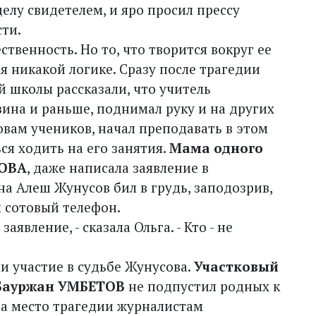
елу свидетелем, и яро просил прессу
ти.
твенность. Но то, что творится вокруг ее
я никакой логике. Сразу после трагедии
 школы рассказали, что учитель
ина и раньше, поднимал руку и на других
ловам учеников, начал преподавать в этом
ся ходить на его занятия.
Мама одного
ЛОВА
, даже написала заявление в
а Алеш Жунусов бил в грудь, заподозрив,
ы сотовый телефон.
явление, - сказала Ольга. - Кто - не
 участие в судьбе Жунусова.
Участковый
 Бауржан УМБЕТОВ
не подпустил родных к
на место трагедии журналистам