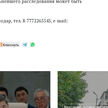
льнейшего расследования может быть
ар, тел. 8-7772265543, e-mail:
Класснуть
Анау-мынау о текущем мо