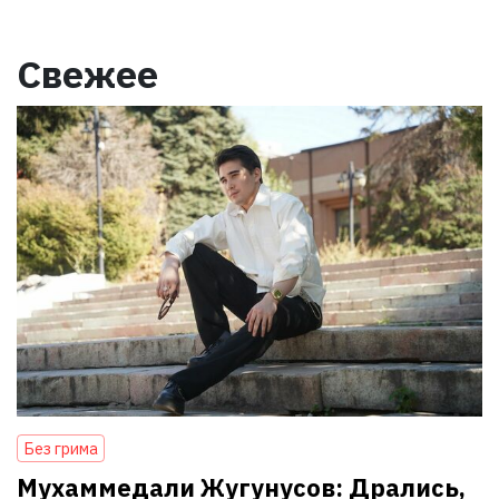
Свежее
Без грима
Мухаммедали Жугунусов: Дрались,