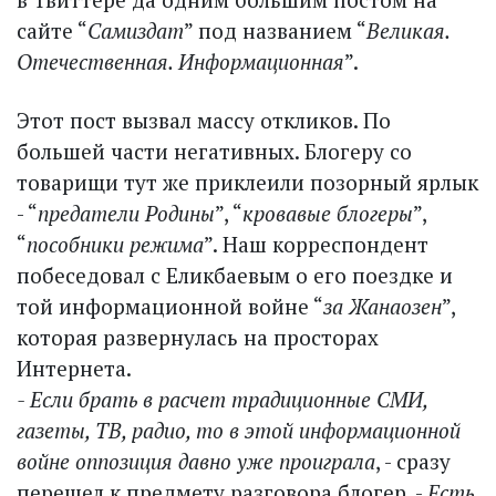
сайте “
Самиздат
” под названием “
Великая.
Отечественная. Информационная
”.
Этот пост вызвал массу откликов. По
большей части негативных. Блогеру со
товарищи тут же приклеили позорный ярлык
- “
предатели Родины
”, “
кровавые блогеры
”,
“
пособники режима
”. Наш корреспондент
побеседовал с Еликбаевым о его поездке и
той информационной войне “
за Жанаозен
”,
которая развернулась на просторах
Интернета.
- Если брать в расчет традиционные СМИ,
газеты, ТВ, радио, то в этой информационной
войне оппозиция давно уже проиграла
, - сразу
перешел к предмету разговора блогер. -
Есть