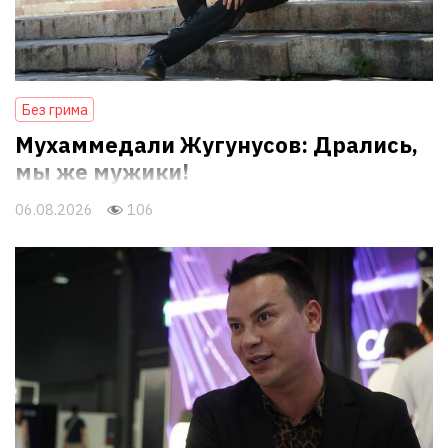
Без грима
Мухаммедали Жугунусов: Дрались,
мы же мужики!
06.08.2026
106