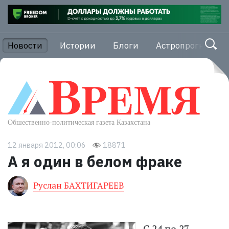
Новости
Истории
Блоги
Астропрогноз
12 января 2012, 00:06
18871
А я один в белом фраке
Руслан БАХТИГАРЕЕВ
С 24 по 27