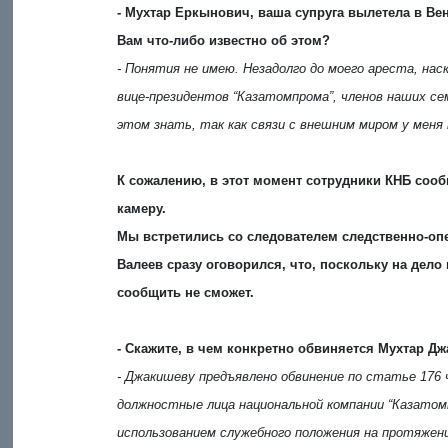
- Мухтар Еркынович, ваша супруга вылетела в Ве
Вам что-либо известно об этом?
- Понятия не имею. Незадолго до моего ареста, наск
вице-президентов “Каз­атомпрома”, членов наших сем
этом знать, так как связи с внешним миром у меня 
К сожалению, в этот момент сотрудники КНБ сооб
камеру.
Мы встретились со
следователем следственно-о
Валеев сразу оговорился, что, поскольку на дело
сообщить не сможет.
- Скажите, в чем конкретно обвиняется Мухтар Дж
- Джакишеву предъявлено обвинение по статье 176 ч
должностные лица национальной компании “Каз­атом
использованием служебного положения на протяжени