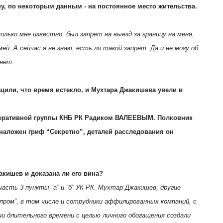
ну, по некоторым данным - на постоянное место жительства.
олько мне изве­стно, был запрет на выезд за границу на меня,
ей. А сейчас я не знаю, есть ли такой запрет. Да и не могу об
нет...
щили, что время истекло, и Мухтара Джакишева увели в
перативной группы КНБ РК Радиком ВАЛЕЕВЫМ
. Полковник
 наложен гриф “Секретно”, деталей расследования он
акишев и доказана ли его вина?
асть 3 пункты “а” и “б” УК РК. Мухтар Джакишев, другие
пром”, в том числе и сотрудники аффилированных компаний, с
и длительного времени с целью личного обогащения создали