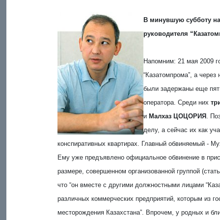
В минувшую субботу на
руководителя “Казатом
Напомним: 21 мая 2009 
“Казатомпрома”, а через
были задержаны еще пят
оператора. Среди них
тр
и
Малхаз ЦОЦОРИЯ
. По
делу, а сейчас их как у
конспиративных квартирах. Главный обвиняемый - Му
Ему уже предъявлено официальное обвинение в прис
размере, совершенном организованной группой (статья
что “он вместе с другими должностными лицами “Ка
различных коммерческих предприятий, которым из г
месторождения Казахстана”. Впрочем, у родных и бл