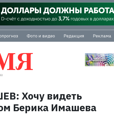
опрогноз
Фото и видео
Редакция
Реклама
В: Хочу видеть
ом Берика Имашева