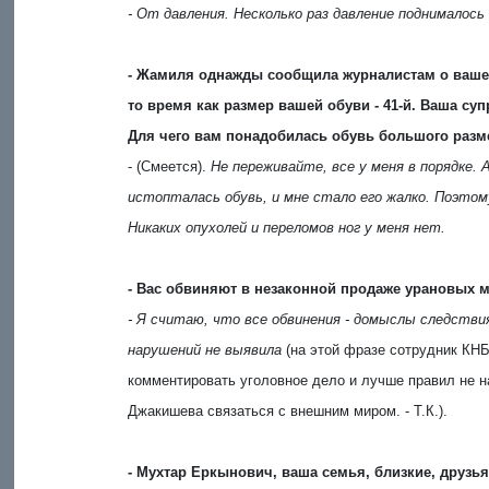
- От давления. Несколько раз давление поднималось 
- Жамиля однажды сообщила журналистам о вашей
то время как размер вашей обуви - 41-й. Ваша су
Для чего вам понадобилась обувь большого разм
- (Смеется).
Не переживайте, все у меня в порядке. А
истопталась обувь, и мне стало его жалко. Поэтом
Никаких опухолей и переломов ног у меня нет.
- Вас обвиняют в незаконной продаже урановых 
- Я считаю, что все обвинения - домыслы следствия
нарушений не выявила
(на этой фразе сотрудник КНБ
комментировать уголовное дело и лучше правил не на
Джакишева связаться с внешним миром. - Т.К.).
- Мухтар Еркынович, ваша семья, близкие, друзья 