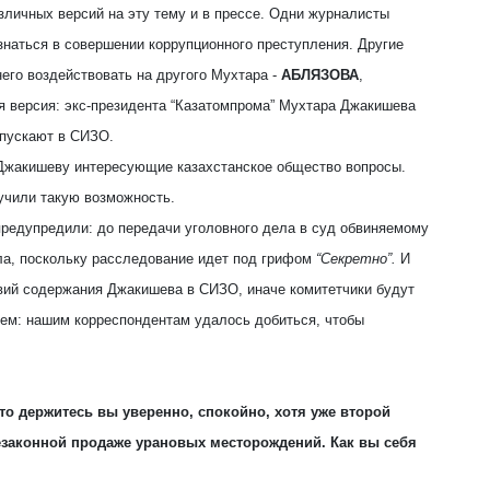
азличных версий на эту тему и в прессе. Одни журналисты
знаться в совершении коррупционного преступления. Другие
него воздействовать на другого Мухтара -
АБЛЯЗОВА
,
ая версия: экс-президента “Казатомпрома” Мухтара Джакишева
 пускают в СИЗО.
 Джакишеву интересующие казахстанское общество вопросы.
учили такую возможность.
предупредили: до передачи уголовного дела в суд обвиняемому
ла, поскольку расследование идет под грифом
“Секретно”.
И
ий содержания Джакишева в СИЗО, иначе комитетчики будут
жем: нашим корреспондентам удалось добиться, чтобы
то держитесь вы уверенно, спокойно, хотя уже второй
езаконной продаже урановых месторождений. Как вы себя