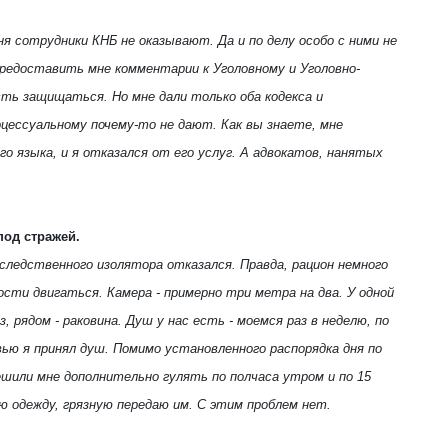
ня сотрудники КНБ не оказывают. Да и по делу особо с ними не
предоставить мне комментарии к Уголовному и Уголовно-
ть защищаться. Но мне дали только оба кодекса и
оцессуальному почему-то не дают. Как вы знаете, мне
о языка, и я отказался от его услуг. А адвокатов, нанятых
под стражей.
следственного изолятора отказался. Правда, рацион немного
ости двигаться. Камера - примерно три метра на два. У одной
 рядом - раковина. Душ у нас есть - моемся раз в неделю, по
вью я принял душ. Помимо установленного распорядка дня по
шили мне дополнительно гулять по полчаса утром и по 15
 одежду, грязную передаю им. С этим проблем нет.