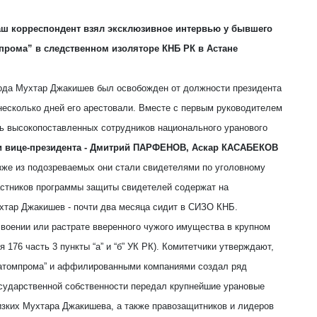
ш корреспондент взял эксклюзивное интервью у бывшего
прома” в следственном изоляторе КНБ РК в Астане
года Мухтар Джакишев был освобожден от должности президента
 несколько дней его арестовали. Вместе с первым руководителем
ь высокопоставленных сотрудников национального уранового
и вице-президента - Дмитрий ПАРФЕНОВ, Аскар КАСАБЕКОВ
зже из подозреваемых они стали свидетелями по уголовному
частников программы защиты свидетелей содержат на
хтар Джакишев - почти два месяца сидит в СИЗО КНБ.
воении или растрате вверенного чужого имущества в крупном
 176 часть 3 пункты “а” и “б” УК РК). Комитетчики утверждают,
затомпрома” и аффилированными компаниями создал ряд
осударственной собственности передал крупнейшие урановые
изких Мухтара Джакишева, а также правозащитников и лидеров