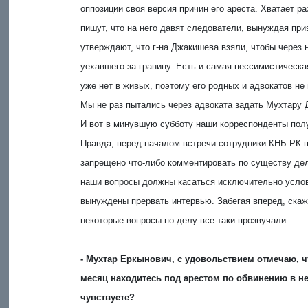
оппозиции своя версия причин его ареста. Хватает р
пишут, что на него давят следователи, вынуждая при
утверждают, что г-на Джакишева взяли, чтобы через 
уехавшего за границу. Есть и самая пессимистическ
уже нет в живых, поэтому его родных и адвокатов не
Мы не раз пытались через адвоката задать Мухтару
И вот в минувшую субботу наши корреспонденты пол
Правда, перед началом встречи сотрудники КНБ РК 
запрещено что-либо комментировать по существу де
наши вопросы должны касаться исключительно услов
вынуждены прервать интервью. Забегая вперед, ска
некоторые вопросы по делу все-таки прозвучали.
- Мухтар Еркынович, с удовольствием отмечаю, ч
месяц находитесь под арестом по обвинению в н
чувствуете?