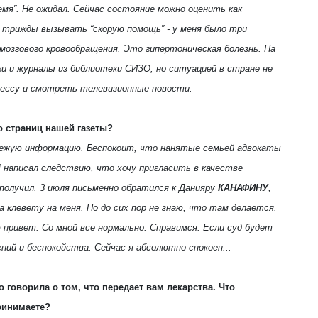
ремя”. Не ожидал. Сейчас состояние можно оценить как
 трижды вызывать “скорую помощь” - у меня было три
 мозгового кровообращения. Это гипертоническая болезнь. На
и и журналы из библиотеки СИЗО, но ситуацией в стране не
рессу и смотреть телевизионные новости.
о страниц нашей газеты?
вежую информацию. Беспокоит, что нанятые семьей адвокаты
 Я написал следствию, что хочу пригласить в качестве
 получил. 3 июля письменно обратился к Данияру
КАНАФИНУ
,
а клевету на меня. Но до сих пор не знаю, что там делается.
 привет. Со мной все нормально. Справимся. Если суд будет
ний и беспокойства. Сейчас я абсолютно спокоен...
оворила о том, что передает вам лекар­ства. Что
ринимаете?