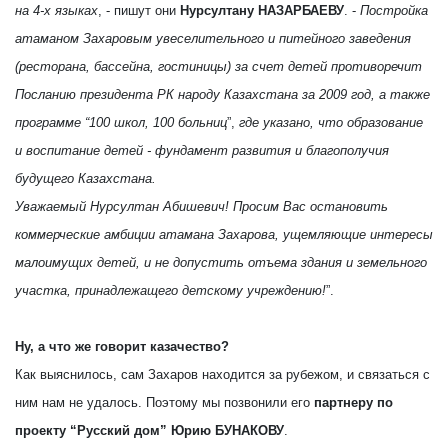
на 4-х языках
, - пишут они
Нурсултану НАЗАРБАЕВУ
. -
Постройка
атаманом Захаровым увеселительного и питейного заведения
(ресторана, бассейна, гостиницы) за счет детей противоречит
Посланию президента РК народу Казахстана за 2009 год, а также
программе “100 школ, 100 больниц
”,
где указано, что образование
и воспитание детей - фундамент развития и благополучия
будущего Казахстана.
Уважаемый Нурсултан Абишевич! Просим Вас остановить
коммерческие амбиции атамана Захарова, ущемляющие интересы
малоимущих детей, и не допустить отъема здания и земельного
участка, принадлежащего детскому учреждению!
”.
Ну, а что же говорит казачество?
Как выяснилось, сам Захаров находится за рубежом, и связаться с
ним нам не удалось. Поэтому мы позвонили его
партнеру по
проекту “Русский дом” Юрию БУНАКОВУ
.