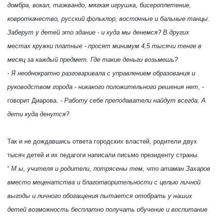
домбра, вокал, таэквандо, мягкая игрушка, бисероплетение,
ковроткачество, русский фольклор, восточные и бальные танцы.
Заберут у детей это здание - и куда мы денемся? В других
местах кружки платные - просят минимум 4,5 тысячи тенге в
месяц за каждый предмет. Где такие деньги возьмешь?
-
Я неоднократно разговаривала с управлением образования и
руководством города - никакого положительного решения нет
, -
говорит Диарова. -
Работу себе преподаватели найдут всегда. А
дети куда денутся?
Так и не дождавшись ответа городских властей, родители двух
тысяч детей и их педагоги написали письмо президенту страны.
“
М
ы, учителя и родители, потрясены тем, что атаман Захаров
вместо меценатства и благотворительности с целью личной
выгоды и личного обогащения пытается отобрать у наших
детей возможность бесплатно получать обучение и воспитание