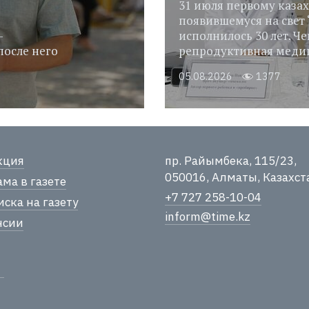
31 июля первому казах
появившемуся на свет 
-
исполнилось 30 лет. Че
после него
репродуктивная медиц
05.08.2026
1377
кция
пр. Райымбека, 115/23,
050016, Алматы, Казахст
ма в газете
+7 727 258-10-04
ска на газету
inform@time.kz
нсии