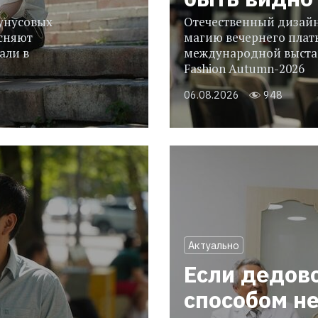
гунусовых
Отечественный дизайн
сняют
магию вечернего плать
али в
международной выстав
Fashion Autumn-2026
06.08.2026
948
Актуально
Если дедов
способом н