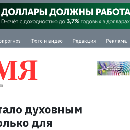
опрогноз
Фото и видео
Редакция
Реклама
тало духовным
олько для