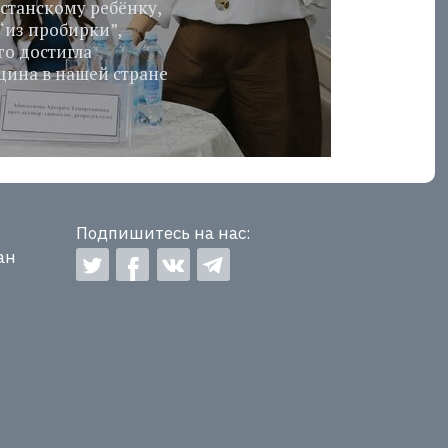
станскому ребёнку,
“из пробирки”,
го достигла
ина в нашей стране
Подпишитесь на нас:
ан