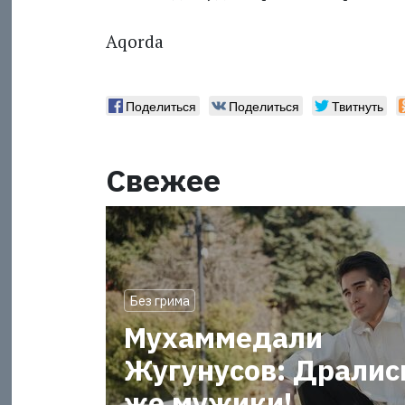
Аqorda
Поделиться
Поделиться
Твитнуть
Свежее
Без грима
Мухаммедали
Жугунусов: Дралис
же мужики!