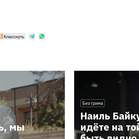
Класснуть
Без грима
Наиль Байк
ь, мы
идёте на то
быть видно 