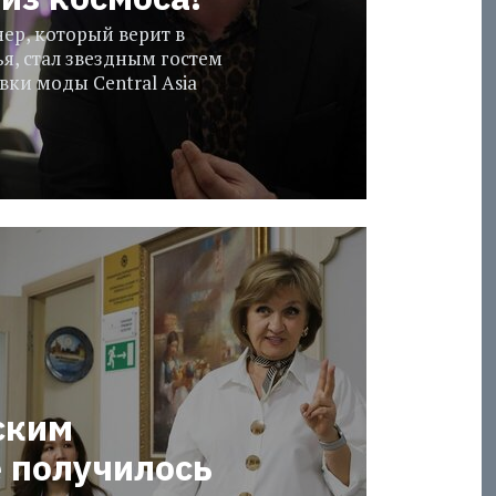
ер, который верит в
я, стал звездным гостем
ки моды Central Asia
ским
е получилось