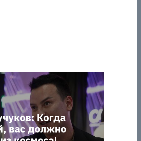
учуков: Когда
й, вас должно
из космоса!