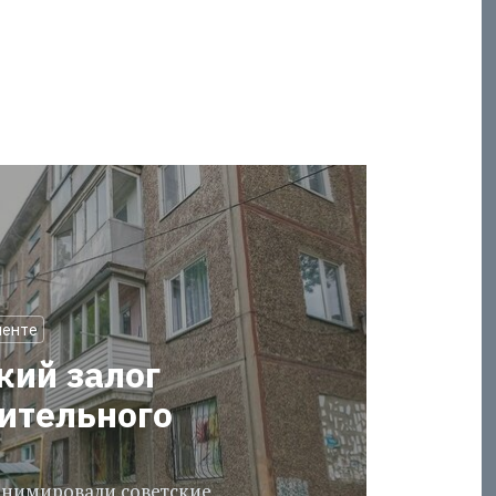
менте
кий залог
оительного
еанимировали советские