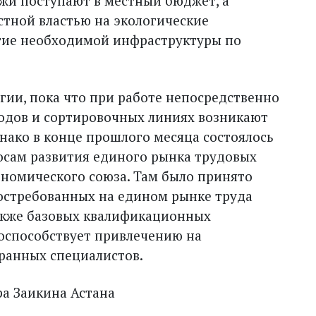
ежи поступают в местный бюджет, а
стной властью на экологические
итие необходимой инфраструктуры по
огии, пока что при работе непосредственно
одов и сортировочных линиях возникают
нако в конце прошлого месяца состоялось
осам развития единого рынка трудовых
ономического союза. Там было принято
остребованных на едином рынке труда
акже базовых квалификационных
поспособствует привлечению на
ранных специалистов.
а Заикина Астана