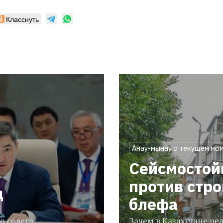
Класснуть
Анау-мынау о текущем мо
Сейсмостой
против стр
ц
блефа
о совета
Зачем в Казахстане р