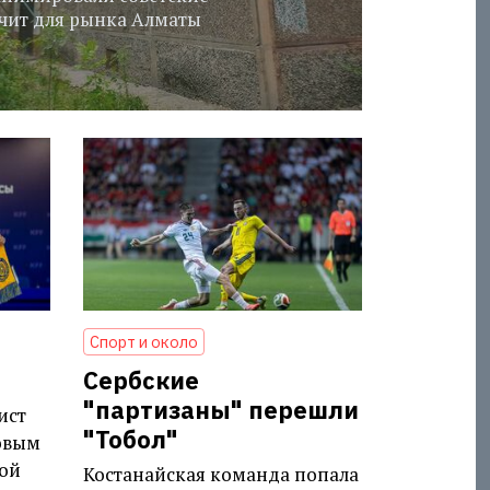
ачит для рынка Алматы
Спорт и около
Сербские
"партизаны" перешли
ист
"Тобол"
овым
ой
Костанайская команда попала