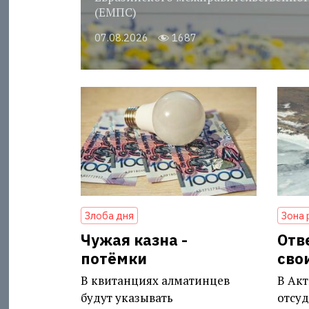
(ЕМПС)
07.08.2026
1687
Злоба дня
Зона 
Чужая казна -
Отв
потёмки
сво
В квитанциях алматинцев
В Акт
будут указывать
отсуд