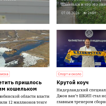
панельки и что это зн
07.08.2026
2689
риска
Спорт и около
етить пришлось
Крутой коуч
им кошельком
Нидерландский специал
Джон ван’т ШКИП стал н
юбинской области власти
главным тренером сборн
или 12 миллионов тенге