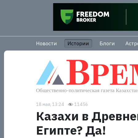
Новости
Истории
Блоги
Астр
18 мая, 13:24
11456
Казахи в Древн
Египте? Да!