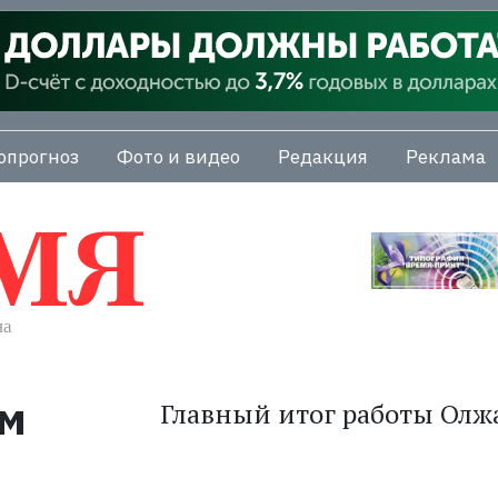
опрогноз
Фото и видео
Редакция
Реклама
ем
Главный итог работы Олж