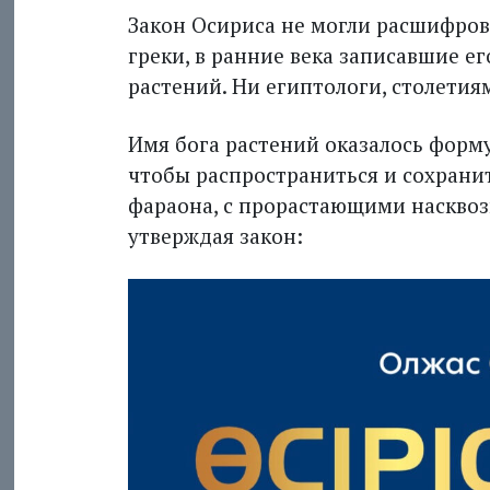
Закон Осириса не могли расшифров
греки, в ранние века записавшие е
растений. Ни египтологи, столети
Имя бога растений оказалось форму
чтобы распространиться и сохранит
фараона, с прорастающими насквоз
утверждая закон: