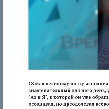
18 мая великому поэту исполнило
знаменательный для него день, 
"Аз и Я", в которой он уже обра
осознавая, но преодолевая все