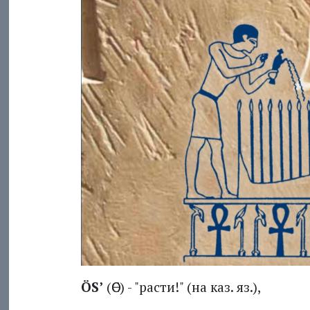
ÖS’
(ӨС) - "расти!" (на каз. яз.),