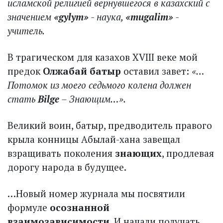
исламской религией вернувшегося в казахский с
значением
«gylym»
- наука,
«mugalim»
-
учитель.
В трагическом для казахов XVIII веке мой
предок
Олжабай батыр
оставил завет:
«…
Потомок из моего седьмого колена должен
стать
Bilge
– Знающим…».
Великий воин, батыр, предводитель правого
крыла конницы Абылай-хана завещал
взращивать поколения
знающих
, продлевая
дорогу народа в будущее.
…Новый номер журнала мы посвятили
формуле
осознанной
взаимозависимости
. И начали получать