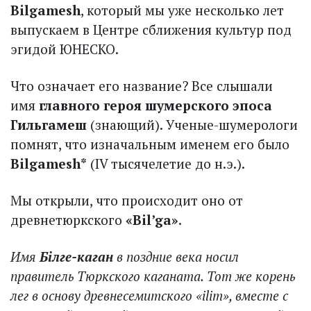
Bilgamesh
, который мы уже несколько лет
выпускаем в Центре сближения культур под
эгидой ЮНЕСКО.
Что означает его название? Все слышали
имя
главного героя шумерского эпоса
Гильгамеш
(знающий). Ученые-шумерологи
помнят, что изначальным именем его было
Bilgamesh*
(IV тысячелетие до н.э.).
Мы открыли, что происходит оно от
древнетюркского
«Bil’ga»
.
Имя
Бiлге-каган
в поздние века носил
правитель Тюркского каганата. Тот же корень
лег в основу древнесемитского «ilim», вместе с