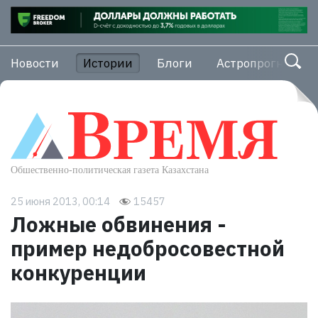
Новости
Истории
Блоги
Астропрогноз
25 июня 2013, 00:14
15457
Ложные обвинения -
пример недобросовестной
конкуренции