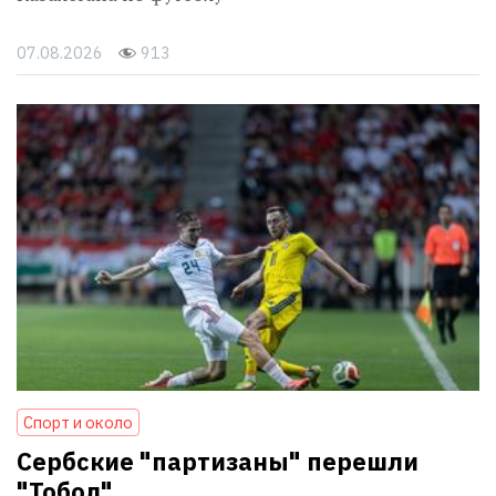
07.08.2026
913
Спорт и около
Сербские "партизаны" перешли
"Тобол"