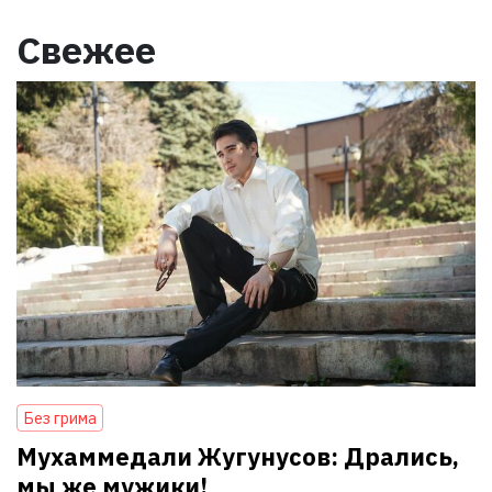
Свежее
Без грима
Мухаммедали Жугунусов: Дрались,
мы же мужики!