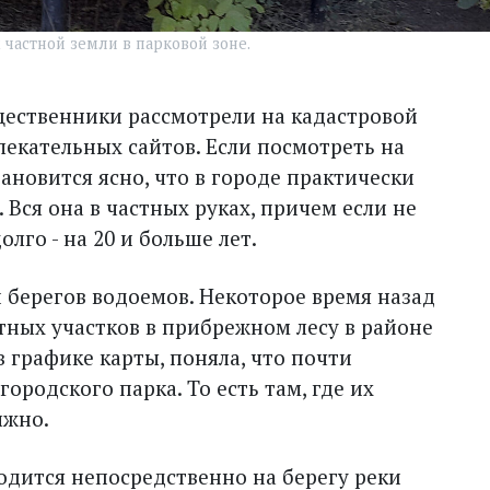
 частной земли в парковой зоне.
щественники рассмотрели на кадастровой
влекательных сайтов. Если посмотреть на
ановится ясно, что в городе практически
 Вся она в частных руках, причем если не
олго - на 20 и больше лет.
и берегов водоемов. Некоторое время назад
тных участков в прибрежном лесу в районе
 графике карты, поняла, что почти
городского парка. То есть там, где их
лжно.
одится непосредственно на берегу реки