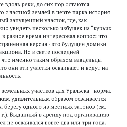
е вдоль реки, до сих пор остаются
о с частной землей в черте парка история
мый запущенный участок, где, как
ожно увидеть несколько избушек на “курьих
 в разное время интересовал вопрос: что
страненная версия - это будущие домики
акциона. Но в свете последней
что именно таким образом владельцы
о они эти участки осваивают и ведут на
льность.
земельных участков для Уральска - норма.
каким удивительным образом осваивается
а берегу одного из местных затонов (см.
 г.
). Выданный в аренду под организацию
л не осваивался вовсе два или три года.