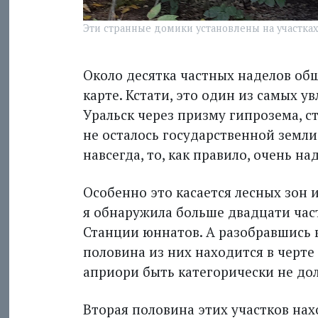
Эти странные домики установлены на участках
Около десятка частных наделов об
карте. Кстати, это один из самых у
Уральск через призму гипрозема, ст
не осталось государственной земли.
навсегда, то, как правило, очень над
Особенно это касается лесных зон 
я обнаружила больше двадцати час
Станции юннатов. А разобравшись в
половина из них находится в черте 
априори быть категорически не до
Вторая половина этих участков нах