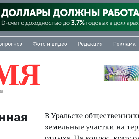
опрогноз
Фото и видео
Редакция
Реклама
анная
В Уральске общественник
земельные участки на тер
отдыха. На вопрос, кому 