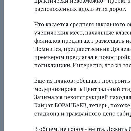
практически невозможно - проект з
расположенных вдоль этих дорог.
Что касается среднего школьного о
ученических мест, начальные класс
филиалов предлагают размещать на
Помнится, предшественник Досаев
премьером предлагал в новостройка
поликлиники. Интересно, что из эт
Еще из планов: обещают построить
модернизировать Центральный стад
Занимался реконструкцией находящ
Кайрат БОРАНБАЕВ, теперь, похоже
стадиона и трамвайного депо забир
В общем, не город - мечта. Дожить