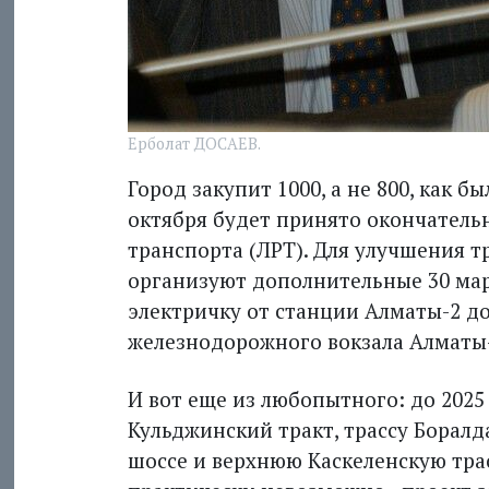
Ерболат ДОСАЕВ.
Город закупит 1000, а не 800, как б
октября будет принято окончатель
транспорта (ЛРТ). Для улучшения т
организуют дополнительные 30 мар
электричку от станции Алматы-2 до
железнодорожного вокзала Алматы-3
И вот еще из любопытного: до 2025
Кульджинский тракт, трассу Боралда
шоссе и верх­нюю Каскеленскую трас