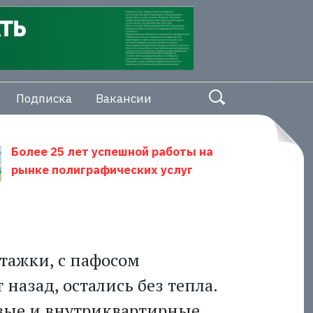
Подписка
Вакансии
Более 25 лет успешной работы на
рынке полиграфических услуг
тажки, с пафосом
назад, остались без тепла.
вые и внутриквартирные