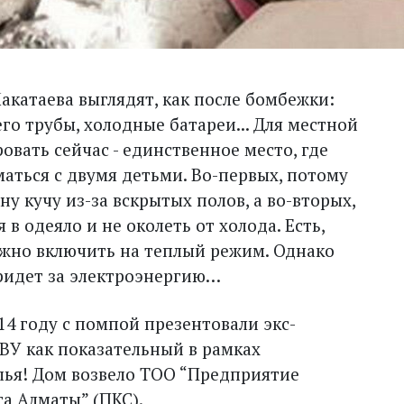
акатаева выглядят, как после бомбежки:
го трубы, холодные батареи... Для местной
ать сейчас - единственное место, где
маться с двумя детьми. Во-первых, потому
у кучу из-за вскрытых полов, а во-вторых,
 в одеяло и не околеть от холода. Есть,
жно включить на теплый режим. Однако
придет за электроэнергию…
14 году с помпой презентовали экс-
У как показательный в рамках
лья! Дом возвело ТОО “Предприятие
а Алматы” (ПКС).