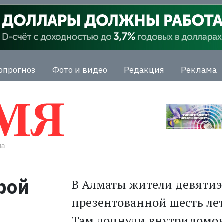
опрогноз
Фото и видео
Редакция
Реклама
рой
В Алматы жители девятиэ
презентованной шесть лет 
Там лопнули внутридомо