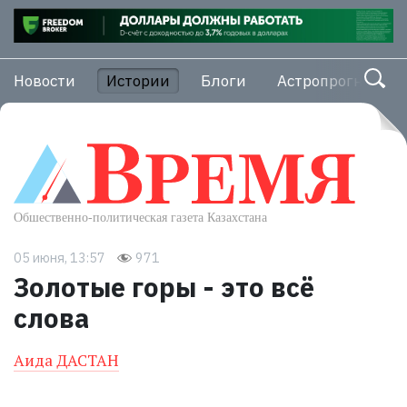
Новости
Истории
Блоги
Астропрогноз
05 июня, 13:57
971
Золотые горы - это всё
слова
Аида ДАСТАН