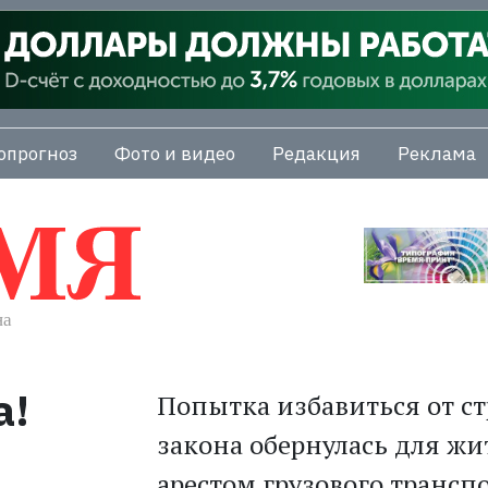
опрогноз
Фото и видео
Редакция
Реклама
а!
Попытка избавиться от ст
закона обернулась для ж
арестом грузового транспо