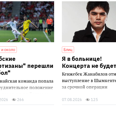
 и около
Блиц
бские
Я в больнице!
ртизаны" перешли
Концерта не буде
бол"
Кенжебек Жанабилов от
выступление в Шымкенте
анайская команда попала
за срочной операции
труднительное положение
 поражения в Белграде
.2026
266
07.08.2026
125