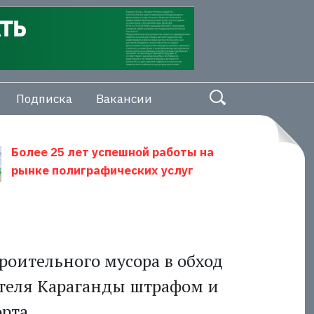
Подписка
Вакансии
Более 25 лет успешной работы на
рынке полиграфических услуг
роительного мусора в обход
ителя Караганды штрафом и
рта.