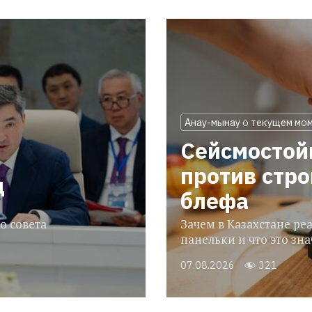
Анау-мынау о текущем мо
Сейсмостой
против стр
ц
блефа
о совета
Зачем в Казахстане р
панельки и что это зн
07.08.2026
321