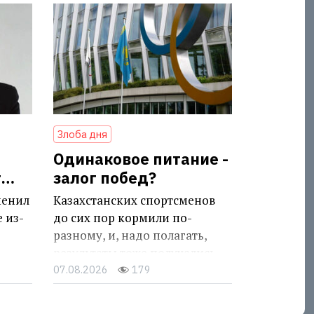
Злоба дня
Одинаковое питание -
т…
залог побед?
менил
Казахстанских спортсменов
 из-
до сих пор кормили по-
разному, и, надо полагать,
результаты тоже получались
разными
07.08.2026
179