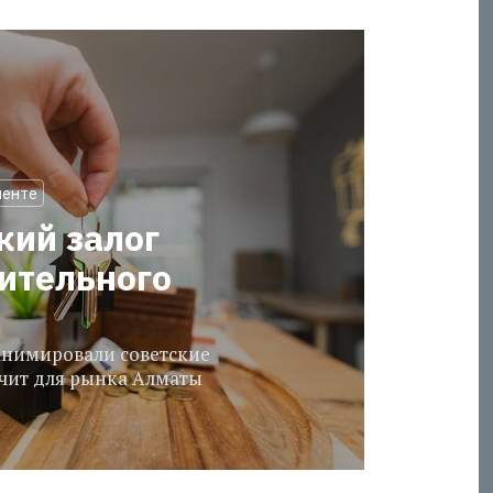
менте
кий залог
оительного
еанимировали советские
ачит для рынка Алматы