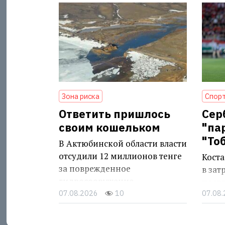
Зона риска
Спорт
Ответить пришлось
Сер
своим кошельком
"па
"То
В Актюбинской области власти
отсудили 12 миллионов тенге
Кост
за поврежденное
в за
гидросооружение
после
07.08.2026
10
07.08