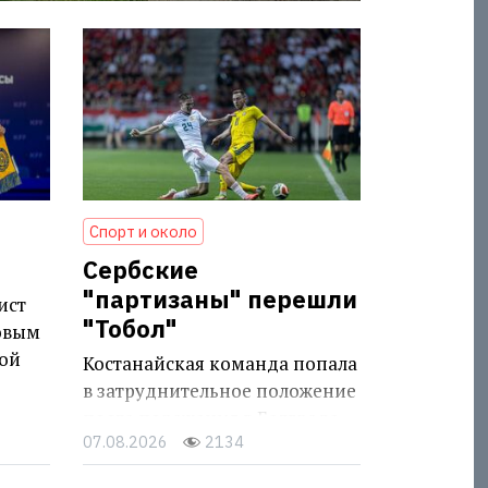
Спорт и около
Сербские
"партизаны" перешли
ист
"Тобол"
овым
ой
Костанайская команда попала
в затруднительное положение
после поражения в Белграде
07.08.2026
2134