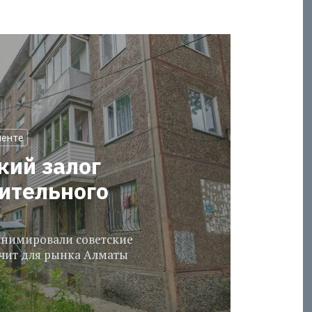
менте
кий залог
оительного
еанимировали советские
ачит для рынка Алматы