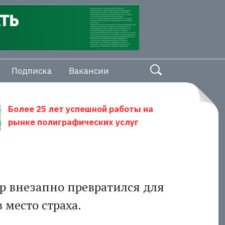
Подписка
Вакансии
Более 25 лет успешной работы на
рынке полиграфических услуг
р внезапно превратился для
 место страха.