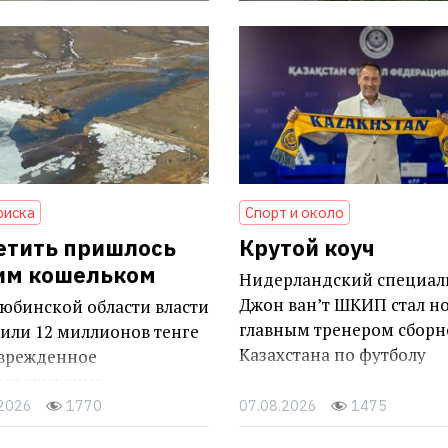
риска
Спорт и около
етить пришлось
Крутой коуч
им кошельком
Нидерландский специал
Джон ван’т ШКИП стал н
юбинской области власти
главным тренером сборн
или 12 миллионов тенге
Казахстана по футболу
оврежденное
осооружение
.2026
1770
07.08.2026
1475