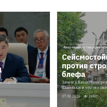
Анау-мынау о текущем мо
Сейсмостой
против стр
ц
блефа
о совета
Зачем в Казахстане р
панельки и что это зн
07.08.2026
2690