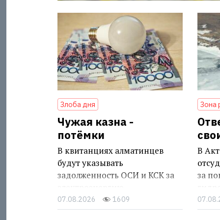
Злоба дня
Зона 
Чужая казна -
Отв
потёмки
сво
В квитанциях алматинцев
В Акт
будут указывать
отсуд
задолженность ОСИ и КСК за
за п
электроэнергию
гидр
07.08.2026
1609
07.08