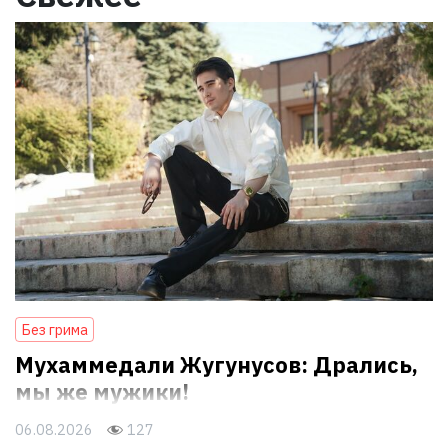
Без грима
Мухаммедали Жугунусов: Дрались,
мы же мужики!
06.08.2026
127