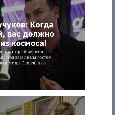
учуков: Когда
й, вас должно
из космоса!
ер, который верит в
я, стал звездным гостем
ки моды Central Asia