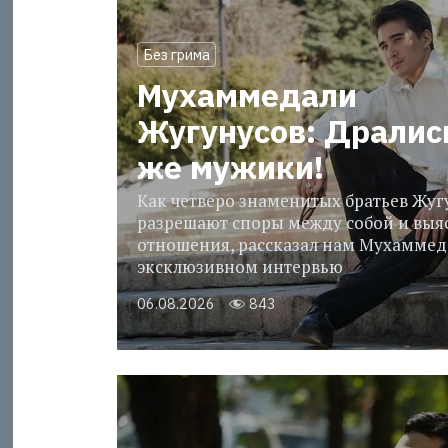
Без грима
Мухаммедали
Жугунусов: Дралис
же мужики!
Как четверо знаменитых братьев Жу
разрешают споры между собой и выя
отношения, рассказал нам Мухаммед
эксклюзивном интервью
06.08.2026
843