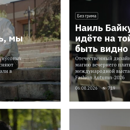
Без грима
Наиль Байк
ь, мы
идёте на то
быть видно 
гунусовых
Отечественный дизайн
сняют
магию вечернего плать
али в
международной выстав
Fashion Autumn-2026
06.08.2026
719