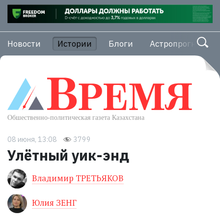
Новости
Истории
Блоги
Астропрогноз
08 июня, 13:08
3799
Улётный уик-энд
Владимир ТРЕТЬЯКОВ
Юлия ЗЕНГ