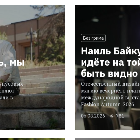
Без грима
Наиль Байк
ь, мы
идёте на то
быть видно 
гунусовых
Отечественный дизайн
сняют
магию вечернего плать
али в
международной выстав
Fashion Autumn-2026
06.08.2026
781