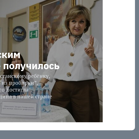
ским
е получилось
станскому ребёнку,
“из пробирки”,
го достигла
ина в нашей стране