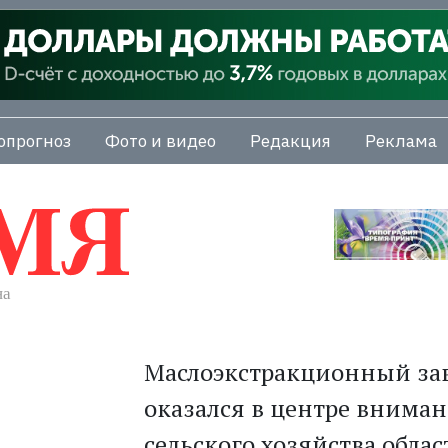
опрогноз
Фото и видео
Редакция
Реклама
Маслоэкстракционный зав
оказался в центре внима
сельского хозяйства облас