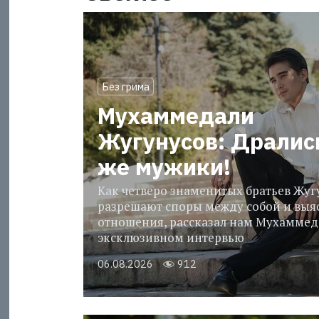
Без грима
Мухаммедали
Жугунусов: Дралис
же мужики!
Как четверо знаменитых братьев Жу
разрешают споры между собой и выя
отношения, рассказал нам Мухаммед
эксклюзивном интервью
06.08.2026
912