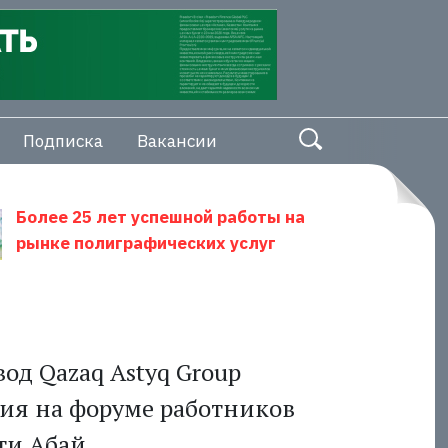
Подписка
Вакансии
Более 25 лет успешной работы на
рынке полиграфических услуг
од Qazaq Astyq Group
ния на форуме работников
ти Абай.