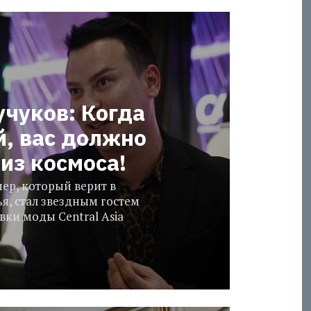
учуков: Когда
й, вас должно
из космоса!
ер, который верит в
я, стал звездным гостем
ки моды Central Asia