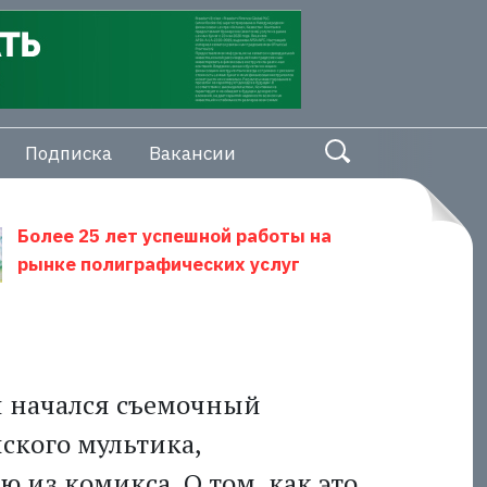
Подписка
Вакансии
Более 25 лет успешной работы на
рынке полиграфических услуг
и начался съемочный
нского мультика,
 из комикса. О том, как это