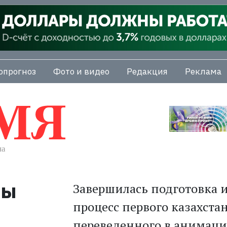
опрогноз
Фото и видео
Редакция
Реклама
ты
Завершилась подготовка 
процесс первого казахста
переведенного в анимацию